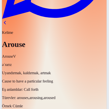
Kelime
Arouse
Arouse
V
əˈraʊz
Uyandırmak, kaldırmak, artmak
Cause to have a particular feeling
Eş anlamlılar:
Call forth
Türevler:
arouses,arousing,aroused
Örnek Cümle