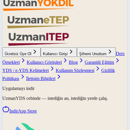
Ders
Ücretsiz Üye Ol
Kullanıcı Girişi
Şifremi Unuttum
Örnekleri
Kullanıcı Görüşleri
Blog
Garantili Eğitim
YDS / e-YDS Kelimeleri
Kullanım Sözleşmesi
Gizlilik
Politikası
İletişim Bilgileri
Uygulamayı indir
UzmanYDS
cebinde — istediğin an, istediğin yerde çalış.
İndir
App Store