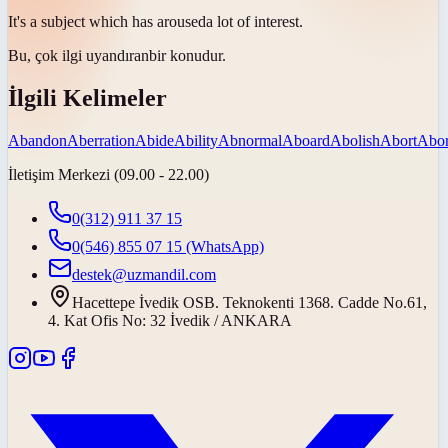
It's a subject which has
aroused
a lot of interest.
Bu, çok ilgi
uyandıran
bir konudur.
İlgili Kelimeler
Abandon
Aberration
Abide
Ability
Abnormal
Aboard
Abolish
Abort
Abor
İletişim Merkezi (09.00 - 22.00)
0(312) 911 37 15
0(546) 855 07 15
(WhatsApp)
destek@uzmandil.com
Hacettepe İvedik OSB. Teknokenti 1368. Cadde No.61,
4. Kat Ofis No: 32 İvedik / ANKARA