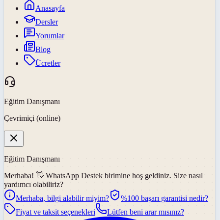
Anasayfa
Dersler
Yorumlar
Blog
Ücretler
Eğitim Danışmanı
Çevrimiçi (online)
Eğitim Danışmanı
Merhaba! 👋
WhatsApp Destek
birimine hoş geldiniz. Size nasıl
yardımcı olabiliriz?
Merhaba, bilgi alabilir miyim?
%100 başarı garantisi nedir?
Fiyat ve taksit seçenekleri
Lütfen beni arar mısınız?