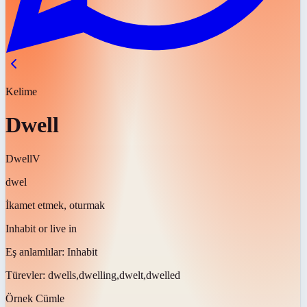
Kelime
Dwell
Dwell
V
dwel
İkamet etmek, oturmak
Inhabit or live in
Eş anlamlılar:
Inhabit
Türevler:
dwells,dwelling,dwelt,dwelled
Örnek Cümle