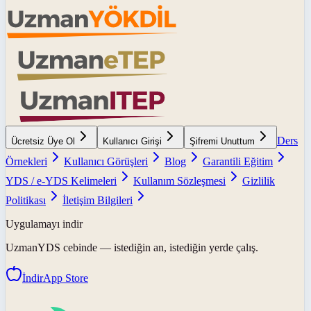
Ders
Ücretsiz Üye Ol
Kullanıcı Girişi
Şifremi Unuttum
Örnekleri
Kullanıcı Görüşleri
Blog
Garantili Eğitim
YDS / e-YDS Kelimeleri
Kullanım Sözleşmesi
Gizlilik
Politikası
İletişim Bilgileri
Uygulamayı indir
UzmanYDS
cebinde — istediğin an, istediğin yerde çalış.
İndir
App Store