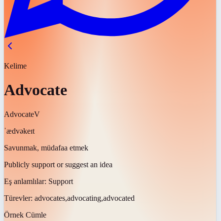
Kelime
Advocate
Advocate
V
ˈædvəkeɪt
Savunmak, müdafaa etmek
Publicly support or suggest an idea
Eş anlamlılar:
Support
Türevler:
advocates,advocating,advocated
Örnek Cümle