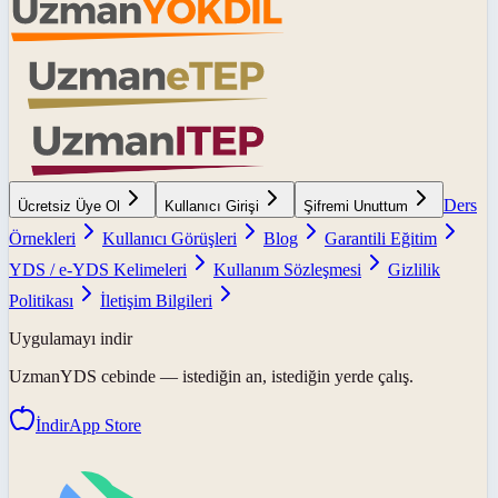
Ders
Ücretsiz Üye Ol
Kullanıcı Girişi
Şifremi Unuttum
Örnekleri
Kullanıcı Görüşleri
Blog
Garantili Eğitim
YDS / e-YDS Kelimeleri
Kullanım Sözleşmesi
Gizlilik
Politikası
İletişim Bilgileri
Uygulamayı indir
UzmanYDS
cebinde — istediğin an, istediğin yerde çalış.
İndir
App Store