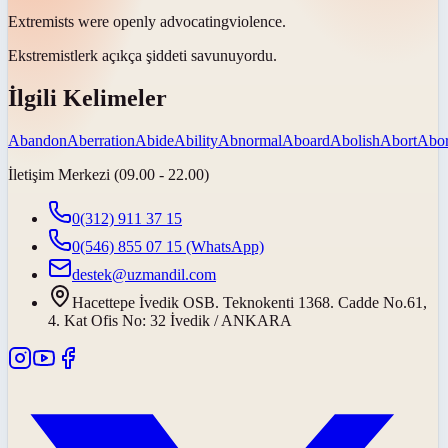
Extremists were openly
advocating
violence.
Ekstremistlerk açıkça şiddeti
savunuyordu
.
İlgili Kelimeler
Abandon
Aberration
Abide
Ability
Abnormal
Aboard
Abolish
Abort
Abor
İletişim Merkezi (09.00 - 22.00)
0(312) 911 37 15
0(546) 855 07 15
(WhatsApp)
destek@uzmandil.com
Hacettepe İvedik OSB. Teknokenti 1368. Cadde No.61,
4. Kat Ofis No: 32 İvedik / ANKARA