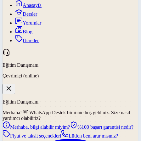
Anasayfa
Dersler
Yorumlar
Blog
Ücretler
Eğitim Danışmanı
Çevrimiçi (online)
Eğitim Danışmanı
Merhaba! 👋
WhatsApp Destek
birimine hoş geldiniz. Size nasıl
yardımcı olabiliriz?
Merhaba, bilgi alabilir miyim?
%100 başarı garantisi nedir?
Fiyat ve taksit seçenekleri
Lütfen beni arar mısınız?