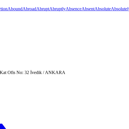
tion
Abound
Abroad
Abrupt
Abruptly
Absence
Absent
Absolute
Absolutel
. Kat Ofis No: 32 İvedik / ANKARA