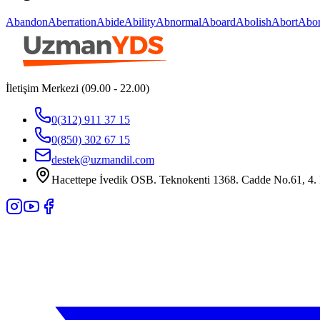
Abandon
Aberration
Abide
Ability
Abnormal
Aboard
Abolish
Abort
Abor
İletişim Merkezi (09.00 - 22.00)
0(312) 911 37 15
0(850) 302 67 15
destek@uzmandil.com
Hacettepe İvedik OSB. Teknokenti 1368. Cadde No.61, 4