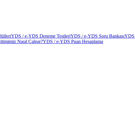
ülleri
YDS / e-YDS Deneme Testleri
YDS / e-YDS Soru Bankası
YDS 
itimimiz Nasıl Çalışır?
YDS / e-YDS Puan Hesaplama