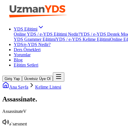
YDS Eğitimi
Online YDS / e-YDS Eğitimi Nedir?
YDS / e-YDS Destek Mod
YDS Grammer Eğitimi
YDS / e-YDS Kelime Eğitimi
Online Eğ
YDS/e-YDS Nedir?
Ders Örnekleri
Yorumlar
Blog
Eğitim Setleri
Giriş Yap
Ücretsiz Üye Ol
Ana Sayfa
Kelime Listesi
Assassinate
.
Assassinate
V
əˈsæsɪneɪt