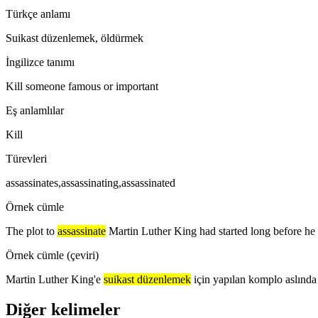
Türkçe anlamı
Suikast düzenlemek, öldürmek
İngilizce tanımı
Kill someone famous or important
Eş anlamlılar
Kill
Türevleri
assassinates,assassinating,assassinated
Örnek cümle
The plot to
assassinate
Martin Luther King had started long before he 
Örnek cümle (çeviri)
Martin Luther King'e
suikast düzenlemek
için yapılan komplo aslınd
Diğer kelimeler