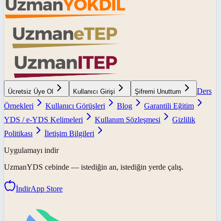
Ders
Ücretsiz Üye Ol
Kullanıcı Girişi
Şifremi Unuttum
Örnekleri
Kullanıcı Görüşleri
Blog
Garantili Eğitim
YDS / e-YDS Kelimeleri
Kullanım Sözleşmesi
Gizlilik
Politikası
İletişim Bilgileri
Uygulamayı indir
UzmanYDS
cebinde — istediğin an, istediğin yerde çalış.
İndir
App Store