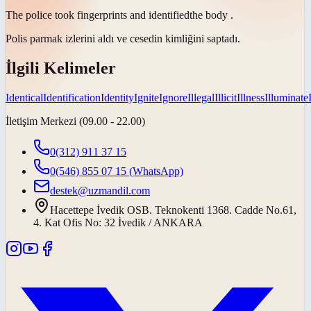
The police took fingerprints and
identified
the body .
Polis parmak izlerini aldı ve cesedin
kimliğini saptadı
.
İlgili Kelimeler
Identical
Identification
Identity
Ignite
Ignore
Illegal
Illicit
Illness
Illuminate
İletişim Merkezi (09.00 - 22.00)
0(312) 911 37 15
0(546) 855 07 15
(WhatsApp)
destek@uzmandil.com
Hacettepe İvedik OSB. Teknokenti 1368. Cadde No.61,
4. Kat Ofis No: 32 İvedik / ANKARA