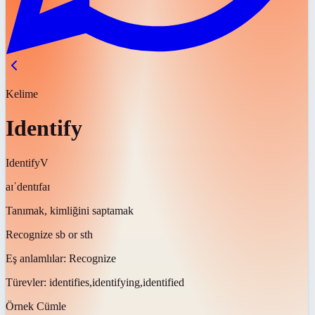
Kelime
Identify
Identify
V
aɪˈdentɪfaɪ
Tanımak, kimliğini saptamak
Recognize sb or sth
Eş anlamlılar:
Recognize
Türevler:
identifies,identifying,identified
Örnek Cümle