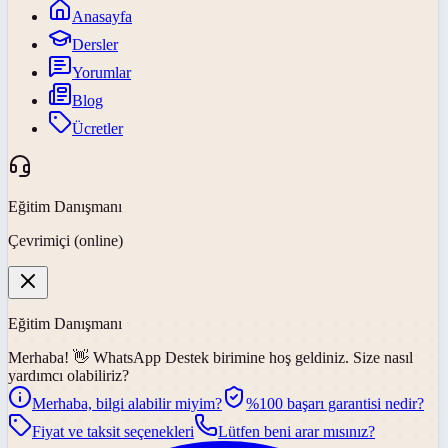
Anasayfa
Dersler
Yorumlar
Blog
Ücretler
Eğitim Danışmanı
Çevrimiçi (online)
Eğitim Danışmanı
Merhaba! 👋
WhatsApp Destek
birimine hoş geldiniz. Size nasıl
yardımcı olabiliriz?
Merhaba, bilgi alabilir miyim?
%100 başarı garantisi nedir?
Fiyat ve taksit seçenekleri
Lütfen beni arar mısınız?