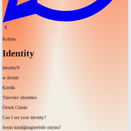
Kelime
Identity
Identity
N
aɪˈdentɪti
Kimlik
Türevler:
identities
Örnek Cümle
Can I see your
identity
?
Senin
kimliğini
görebilir miyim?