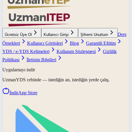
Ders
Ücretsiz Üye Ol
Kullanıcı Girişi
Şifremi Unuttum
Örnekleri
Kullanıcı Görüşleri
Blog
Garantili Eğitim
YDS / e-YDS Kelimeleri
Kullanım Sözleşmesi
Gizlilik
Politikası
İletişim Bilgileri
Uygulamayı indir
UzmanYDS
cebinde — istediğin an, istediğin yerde çalış.
İndir
App Store