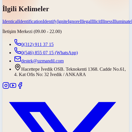
İlgili Kelimeler
Identical
Identification
Identify
Ignite
Ignore
Illegal
Illicit
Illness
Illuminate
İletişim Merkezi (09.00 - 22.00)
0(312) 911 37 15
0(546) 855 07 15
(WhatsApp)
destek@uzmandil.com
Hacettepe İvedik OSB. Teknokenti 1368. Cadde No.61,
4. Kat Ofis No: 32 İvedik / ANKARA