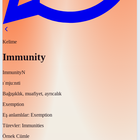
Kelime
Immunity
Immunity
N
ɪˈmjuːnɪti
Bağışıklık, muafiyet, ayrıcalık
Exemption
Eş anlamlılar:
Exemption
Türevler:
Immunities
Örnek Cümle