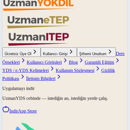
Ders
Ücretsiz Üye Ol
Kullanıcı Girişi
Şifremi Unuttum
Örnekleri
Kullanıcı Görüşleri
Blog
Garantili Eğitim
YDS / e-YDS Kelimeleri
Kullanım Sözleşmesi
Gizlilik
Politikası
İletişim Bilgileri
Uygulamayı indir
UzmanYDS
cebinde — istediğin an, istediğin yerde çalış.
İndir
App Store