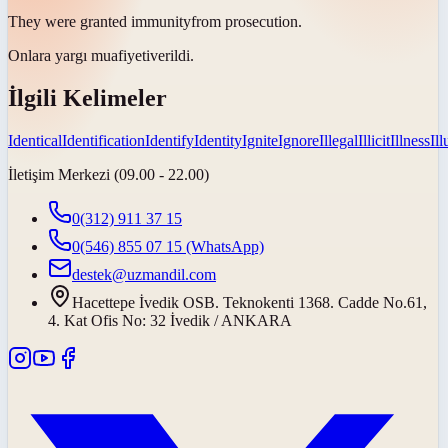
They were granted
immunity
from prosecution.
Onlara yargı
muafiyeti
verildi.
İlgili Kelimeler
Identical
Identification
Identify
Identity
Ignite
Ignore
Illegal
Illicit
Illness
Il
İletişim Merkezi (09.00 - 22.00)
0(312) 911 37 15
0(546) 855 07 15
(WhatsApp)
destek@uzmandil.com
Hacettepe İvedik OSB. Teknokenti 1368. Cadde No.61,
4. Kat Ofis No: 32 İvedik / ANKARA