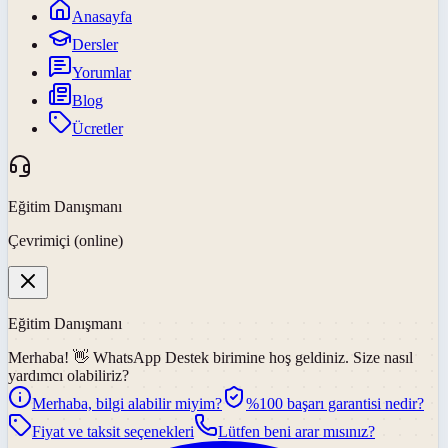
Anasayfa
Dersler
Yorumlar
Blog
Ücretler
Eğitim Danışmanı
Çevrimiçi (online)
Eğitim Danışmanı
Merhaba! 👋
WhatsApp Destek
birimine hoş geldiniz. Size nasıl
yardımcı olabiliriz?
Merhaba, bilgi alabilir miyim?
%100 başarı garantisi nedir?
Fiyat ve taksit seçenekleri
Lütfen beni arar mısınız?