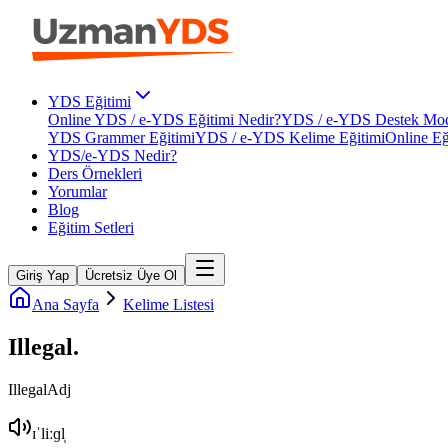
YDS Eğitimi
Online YDS / e-YDS Eğitimi Nedir?
YDS / e-YDS Destek Mod
YDS Grammer Eğitimi
YDS / e-YDS Kelime Eğitimi
Online Eğ
YDS/e-YDS Nedir?
Ders Örnekleri
Yorumlar
Blog
Eğitim Setleri
Giriş Yap
Ücretsiz Üye Ol
Ana Sayfa
Kelime Listesi
Illegal
.
Illegal
Adj
ɪˈliːɡl̩