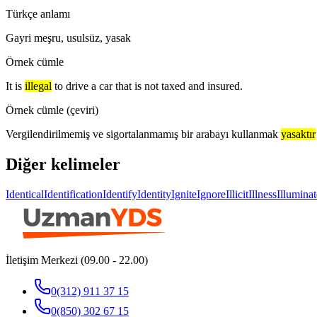
Türkçe anlamı
Gayri meşru, usulsüz, yasak
Örnek cümle
It is
illegal
to drive a car that is not taxed and insured.
Örnek cümle (çeviri)
Vergilendirilmemiş ve sigortalanmamış bir arabayı kullanmak
yasaktır
Diğer kelimeler
Identical
Identification
Identify
Identity
Ignite
Ignore
Illicit
Illness
Illuminat
İletişim Merkezi (09.00 - 22.00)
0(312) 911 37 15
0(850) 302 67 15