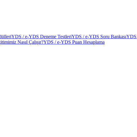
ülleri
YDS / e-YDS Deneme Testleri
YDS / e-YDS Soru Bankası
YDS 
itimimiz Nasıl Çalışır?
YDS / e-YDS Puan Hesaplama