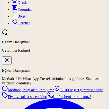
Dersler
Yorumlar
Blog
Ücretler
Eğitim Danışmanı
Çevrimiçi (online)
Eğitim Danışmanı
Merhaba! 👋
WhatsApp Destek
birimine hoş geldiniz. Size nasıl
yardımcı olabiliriz?
Merhaba, bilgi alabilir miyim?
%100 başarı garantisi nedir?
Fiyat ve taksit seçenekleri
Lütfen beni arar mısınız?