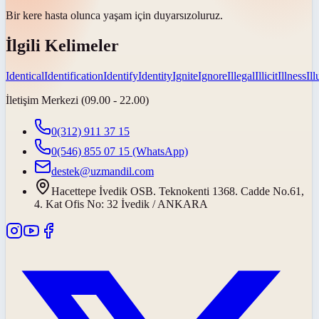
Bir kere hasta olunca yaşam için
duyarsız
oluruz.
İlgili Kelimeler
Identical
Identification
Identify
Identity
Ignite
Ignore
Illegal
Illicit
Illness
Il
İletişim Merkezi (09.00 - 22.00)
0(312) 911 37 15
0(546) 855 07 15
(WhatsApp)
destek@uzmandil.com
Hacettepe İvedik OSB. Teknokenti 1368. Cadde No.61,
4. Kat Ofis No: 32 İvedik / ANKARA