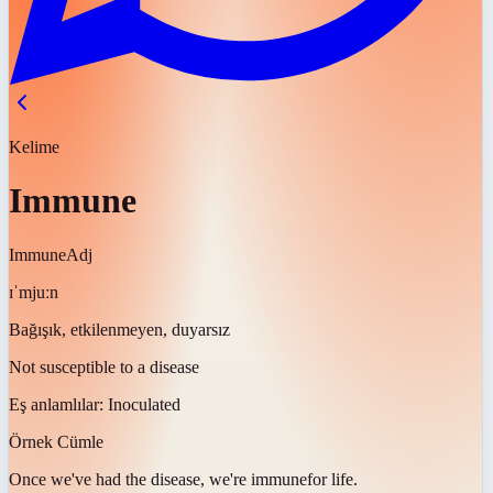
Kelime
Immune
Immune
Adj
ɪˈmjuːn
Bağışık, etkilenmeyen, duyarsız
Not susceptible to a disease
Eş anlamlılar:
Inoculated
Örnek Cümle
Once we've had the disease, we're
immune
for life.