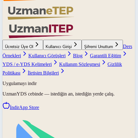
Ders
Ücretsiz Üye Ol
Kullanıcı Girişi
Şifremi Unuttum
Örnekleri
Kullanıcı Görüşleri
Blog
Garantili Eğitim
YDS / e-YDS Kelimeleri
Kullanım Sözleşmesi
Gizlilik
Politikası
İletişim Bilgileri
Uygulamayı indir
UzmanYDS
cebinde — istediğin an, istediğin yerde çalış.
İndir
App Store