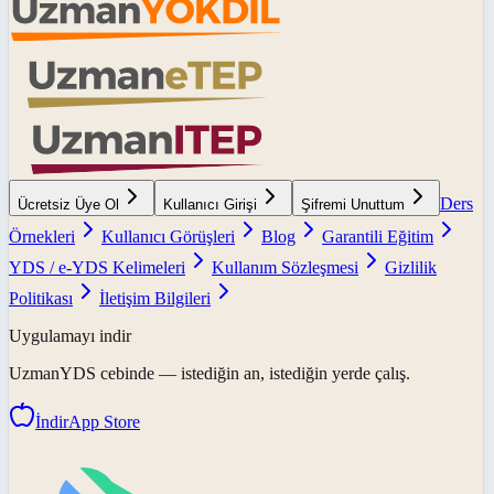
Ders
Ücretsiz Üye Ol
Kullanıcı Girişi
Şifremi Unuttum
Örnekleri
Kullanıcı Görüşleri
Blog
Garantili Eğitim
YDS / e-YDS Kelimeleri
Kullanım Sözleşmesi
Gizlilik
Politikası
İletişim Bilgileri
Uygulamayı indir
UzmanYDS
cebinde — istediğin an, istediğin yerde çalış.
İndir
App Store