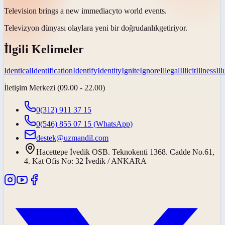
Television brings a new
immediacy
to world events.
Televizyon dünyası olaylara yeni bir
doğrudanlık
getiriyor.
İlgili Kelimeler
Identical
Identification
Identify
Identity
Ignite
Ignore
Illegal
Illicit
Illness
Il
İletişim Merkezi (09.00 - 22.00)
0(312) 911 37 15
0(546) 855 07 15
(WhatsApp)
destek@uzmandil.com
Hacettepe İvedik OSB. Teknokenti 1368. Cadde No.61,
4. Kat Ofis No: 32 İvedik / ANKARA