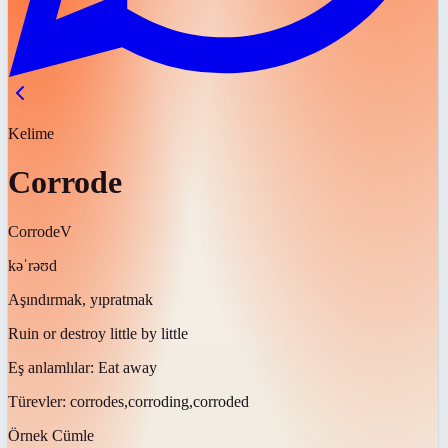
Kelime
Corrode
Corrode
V
kəˈrəʊd
Aşındırmak, yıpratmak
Ruin or destroy little by little
Eş anlamlılar:
Eat away
Türevler:
corrodes,corroding,corroded
Örnek Cümle