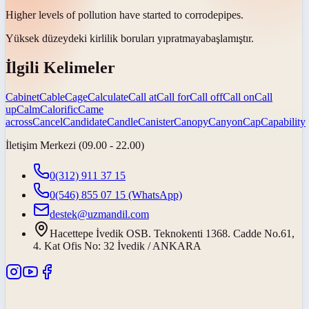
Higher levels of pollution have started to
corrode
pipes.
Yüksek düzeydeki kirlilik boruları
yıpratmaya
başlamıştır.
İlgili Kelimeler
Cabinet
Cable
Cage
Calculate
Call at
Call for
Call off
Call on
Call
up
Calm
Calorific
Came
across
Cancel
Candidate
Candle
Canister
Canopy
Canyon
Cap
Capability
İletişim Merkezi (09.00 - 22.00)
0(312) 911 37 15
0(546) 855 07 15
(WhatsApp)
destek@uzmandil.com
Hacettepe İvedik OSB. Teknokenti 1368. Cadde No.61,
4. Kat Ofis No: 32 İvedik / ANKARA