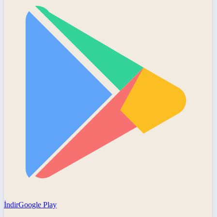
İndir
Google Play