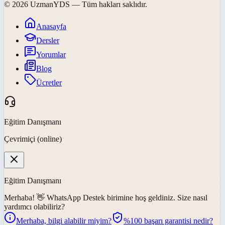
©
2026
UzmanYDS
— Tüm hakları saklıdır.
Anasayfa
Dersler
Yorumlar
Blog
Ücretler
Eğitim Danışmanı
Çevrimiçi (online)
Eğitim Danışmanı
Merhaba! 👋
WhatsApp Destek
birimine hoş geldiniz. Size nasıl
yardımcı olabiliriz?
Merhaba, bilgi alabilir miyim?
%100 başarı garantisi nedir?