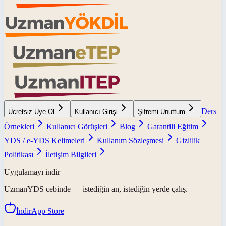
Ders
Ücretsiz Üye Ol
Kullanıcı Girişi
Şifremi Unuttum
Örnekleri
Kullanıcı Görüşleri
Blog
Garantili Eğitim
YDS / e-YDS Kelimeleri
Kullanım Sözleşmesi
Gizlilik
Politikası
İletişim Bilgileri
Uygulamayı indir
UzmanYDS
cebinde — istediğin an, istediğin yerde çalış.
İndir
App Store