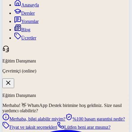
Anasayfa
Dersler
Yorumlar
Blog
Ücretler
Eğitim Danışmanı
Çevrimiçi (online)
Eğitim Danışmanı
Merhaba! 👋
WhatsApp Destek
birimine hoş geldiniz. Size nasıl
yardımcı olabiliriz?
Merhaba, bilgi alabilir miyim?
%100 başarı garantisi nedir?
Fiyat ve taksit seçenekleri
Lütfen beni arar mısınız?