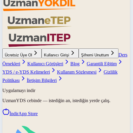
Ders
Ücretsiz Üye Ol
Kullanıcı Girişi
Şifremi Unuttum
Örnekleri
Kullanıcı Görüşleri
Blog
Garantili Eğitim
YDS / e-YDS Kelimeleri
Kullanım Sözleşmesi
Gizlilik
Politikası
İletişim Bilgileri
Uygulamayı indir
UzmanYDS
cebinde — istediğin an, istediğin yerde çalış.
İndir
App Store