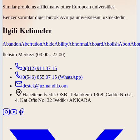
Similar problems
afflict
many other European universities.
Benzer sorunlar diğer birçok Avrupa üniversitesini
üzmektedir
.
İlgili Kelimeler
Abandon
Aberration
Abide
Ability
Abnormal
Aboard
Abolish
Abort
Abor
İletişim Merkezi (09.00 - 22.00)
0(312) 911 37 15
0(546) 855 07 15
(WhatsApp)
destek@uzmandil.com
Hacettepe İvedik OSB. Teknokenti 1368. Cadde No.61,
4. Kat Ofis No: 32 İvedik / ANKARA