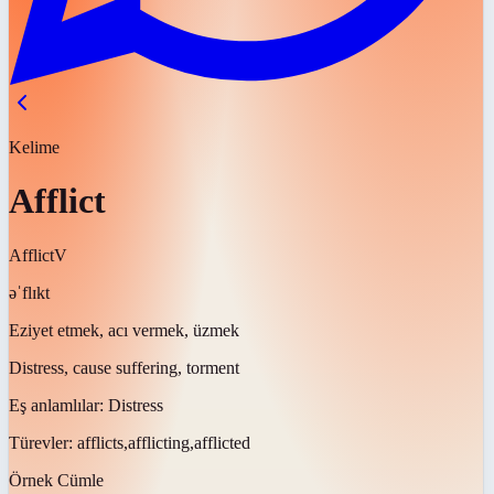
Kelime
Afflict
Afflict
V
əˈflɪkt
Eziyet etmek, acı vermek, üzmek
Distress, cause suffering, torment
Eş anlamlılar:
Distress
Türevler:
afflicts,afflicting,afflicted
Örnek Cümle