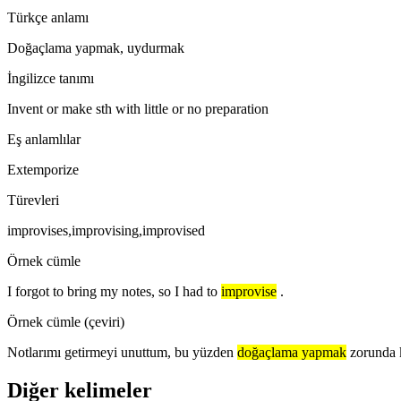
Türkçe anlamı
Doğaçlama yapmak, uydurmak
İngilizce tanımı
Invent or make sth with little or no preparation
Eş anlamlılar
Extemporize
Türevleri
improvises,improvising,improvised
Örnek cümle
I forgot to bring my notes, so I had to
improvise
.
Örnek cümle (çeviri)
Notlarımı getirmeyi unuttum, bu yüzden
doğaçlama yapmak
zorunda 
Diğer kelimeler