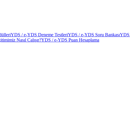
ülleri
YDS / e-YDS Deneme Testleri
YDS / e-YDS Soru Bankası
YDS 
itimimiz Nasıl Çalışır?
YDS / e-YDS Puan Hesaplama