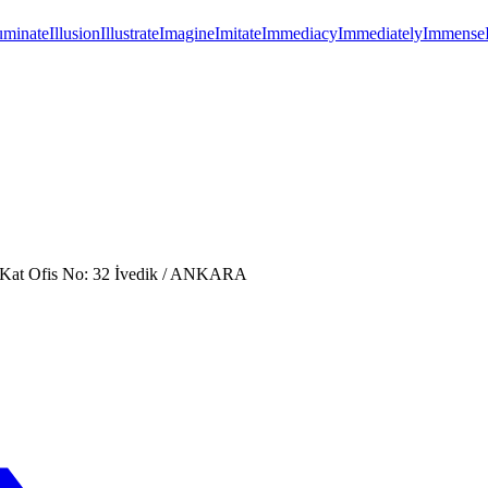
luminate
Illusion
Illustrate
Imagine
Imitate
Immediacy
Immediately
Immense
. Kat Ofis No: 32 İvedik / ANKARA