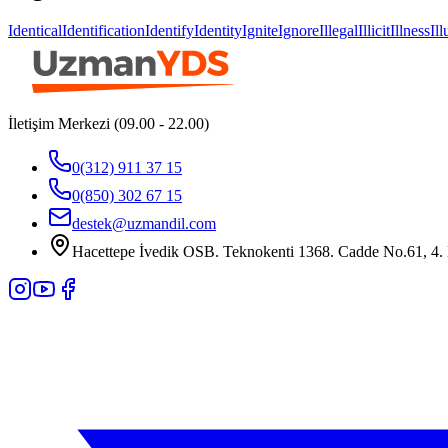
Identical
Identification
Identify
Identity
Ignite
Ignore
Illegal
Illicit
Illness
Il
İletişim Merkezi (09.00 - 22.00)
0(312) 911 37 15
0(850) 302 67 15
destek@uzmandil.com
Hacettepe İvedik OSB. Teknokenti 1368. Cadde No.61, 4