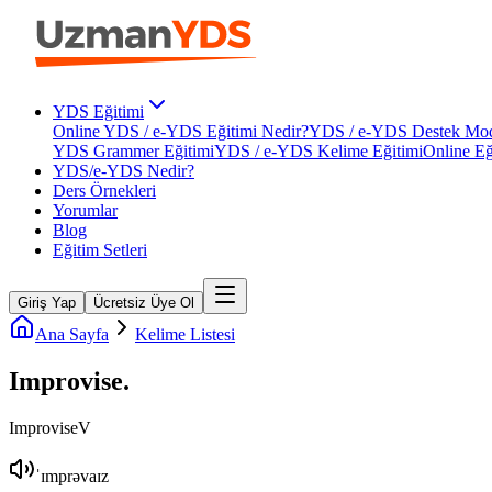
YDS Eğitimi
Online YDS / e-YDS Eğitimi Nedir?
YDS / e-YDS Destek Mod
YDS Grammer Eğitimi
YDS / e-YDS Kelime Eğitimi
Online Eğ
YDS/e-YDS Nedir?
Ders Örnekleri
Yorumlar
Blog
Eğitim Setleri
Giriş Yap
Ücretsiz Üye Ol
Ana Sayfa
Kelime Listesi
Improvise
.
Improvise
V
ˈɪmprəvaɪz