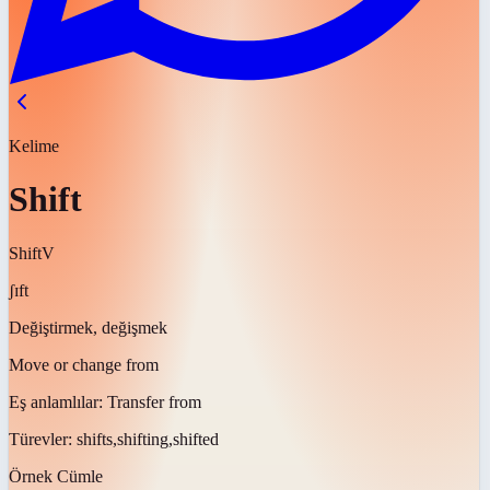
Kelime
Shift
Shift
V
ʃɪft
Değiştirmek, değişmek
Move or change from
Eş anlamlılar:
Transfer from
Türevler:
shifts,shifting,shifted
Örnek Cümle