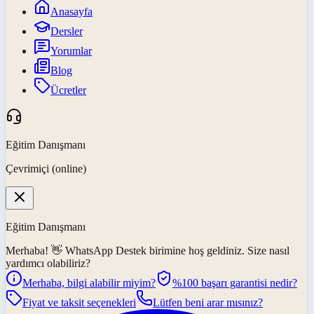
Anasayfa
Dersler
Yorumlar
Blog
Ücretler
Eğitim Danışmanı
Çevrimiçi (online)
Eğitim Danışmanı
Merhaba! 👋
WhatsApp Destek
birimine hoş geldiniz. Size nasıl
yardımcı olabiliriz?
Merhaba, bilgi alabilir miyim?
%100 başarı garantisi nedir?
Fiyat ve taksit seçenekleri
Lütfen beni arar mısınız?