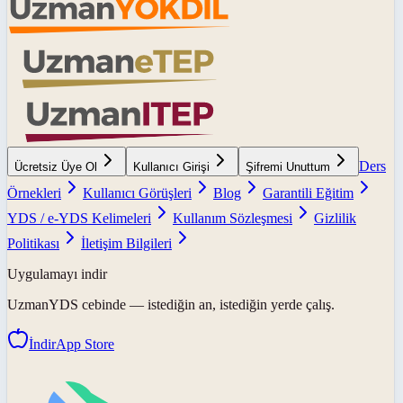
Ders
Ücretsiz Üye Ol
Kullanıcı Girişi
Şifremi Unuttum
Örnekleri
Kullanıcı Görüşleri
Blog
Garantili Eğitim
YDS / e-YDS Kelimeleri
Kullanım Sözleşmesi
Gizlilik
Politikası
İletişim Bilgileri
Uygulamayı indir
UzmanYDS
cebinde — istediğin an, istediğin yerde çalış.
İndir
App Store