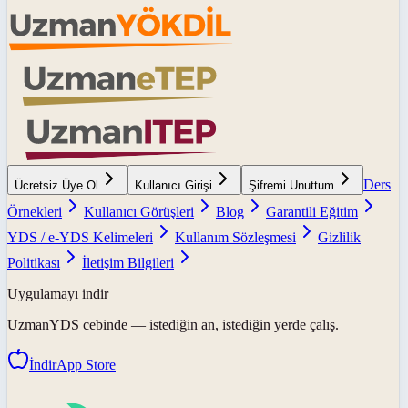
Ders
Ücretsiz Üye Ol
Kullanıcı Girişi
Şifremi Unuttum
Örnekleri
Kullanıcı Görüşleri
Blog
Garantili Eğitim
YDS / e-YDS Kelimeleri
Kullanım Sözleşmesi
Gizlilik
Politikası
İletişim Bilgileri
Uygulamayı indir
UzmanYDS
cebinde — istediğin an, istediğin yerde çalış.
İndir
App Store