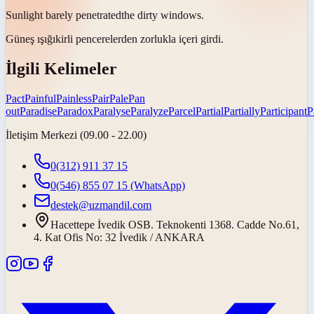
Sunlight barely
penetrated
the dirty windows.
Güneş ışığıkirli pencerelerden zorlukla
içeri girdi
.
İlgili Kelimeler
Pact
Painful
Painless
Pair
Pale
Pan
out
Paradise
Paradox
Paralyse
Paralyze
Parcel
Partial
Partially
Participant
P
İletişim Merkezi (09.00 - 22.00)
0(312) 911 37 15
0(546) 855 07 15
(WhatsApp)
destek@uzmandil.com
Hacettepe İvedik OSB. Teknokenti 1368. Cadde No.61,
4. Kat Ofis No: 32 İvedik / ANKARA