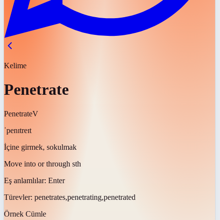
Kelime
Penetrate
Penetrate
V
ˈpenɪtreɪt
İçine girmek, sokulmak
Move into or through sth
Eş anlamlılar:
Enter
Türevler:
penetrates,penetrating,penetrated
Örnek Cümle