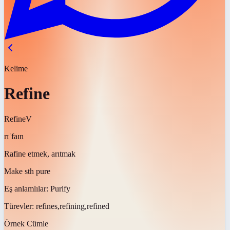
Kelime
Refine
Refine
V
rɪˈfaɪn
Rafine etmek, arıtmak
Make sth pure
Eş anlamlılar:
Purify
Türevler:
refines,refining,refined
Örnek Cümle