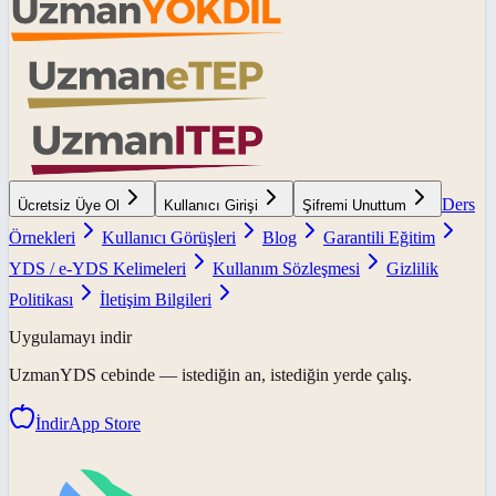
Ders
Ücretsiz Üye Ol
Kullanıcı Girişi
Şifremi Unuttum
Örnekleri
Kullanıcı Görüşleri
Blog
Garantili Eğitim
YDS / e-YDS Kelimeleri
Kullanım Sözleşmesi
Gizlilik
Politikası
İletişim Bilgileri
Uygulamayı indir
UzmanYDS
cebinde — istediğin an, istediğin yerde çalış.
İndir
App Store