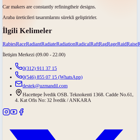
Car makers are constantly
refining
their designs.
Araba üreticileri tasarımlarını sürekli
geliştirirler
.
İlgili Kelimeler
Rabies
Race
Radiant
Radiate
Radiation
Radical
Raft
Rag
Rage
Raid
Raise
İletişim Merkezi (09.00 - 22.00)
0(312) 911 37 15
0(546) 855 07 15
(WhatsApp)
destek@uzmandil.com
Hacettepe İvedik OSB. Teknokenti 1368. Cadde No.61,
4. Kat Ofis No: 32 İvedik / ANKARA