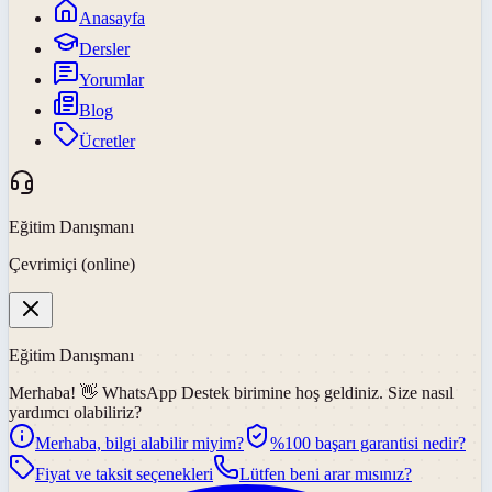
Anasayfa
Dersler
Yorumlar
Blog
Ücretler
Eğitim Danışmanı
Çevrimiçi (online)
Eğitim Danışmanı
Merhaba! 👋
WhatsApp Destek
birimine hoş geldiniz. Size nasıl
yardımcı olabiliriz?
Merhaba, bilgi alabilir miyim?
%100 başarı garantisi nedir?
Fiyat ve taksit seçenekleri
Lütfen beni arar mısınız?