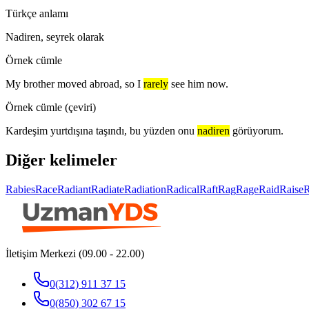
Türkçe anlamı
Nadiren, seyrek olarak
Örnek cümle
My brother moved abroad, so I
rarely
see him now.
Örnek cümle (çeviri)
Kardeşim yurtdışına taşındı, bu yüzden onu
nadiren
görüyorum.
Diğer kelimeler
Rabies
Race
Radiant
Radiate
Radiation
Radical
Raft
Rag
Rage
Raid
Raise
İletişim Merkezi (09.00 - 22.00)
0(312) 911 37 15
0(850) 302 67 15