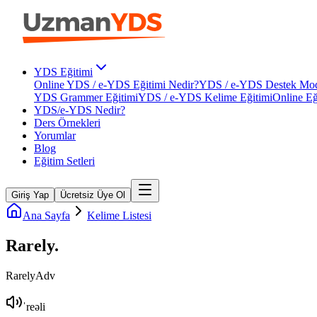
YDS Eğitimi
Online YDS / e-YDS Eğitimi Nedir?
YDS / e-YDS Destek Mod
YDS Grammer Eğitimi
YDS / e-YDS Kelime Eğitimi
Online Eğ
YDS/e-YDS Nedir?
Ders Örnekleri
Yorumlar
Blog
Eğitim Setleri
Giriş Yap
Ücretsiz Üye Ol
Ana Sayfa
Kelime Listesi
Rarely
.
Rarely
Adv
ˈreəli