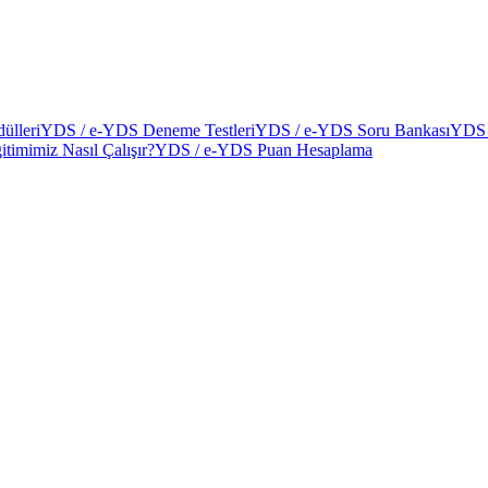
ülleri
YDS / e-YDS Deneme Testleri
YDS / e-YDS Soru Bankası
YDS 
itimimiz Nasıl Çalışır?
YDS / e-YDS Puan Hesaplama