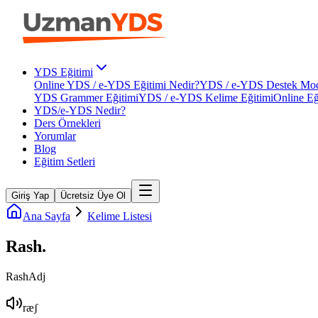
YDS Eğitimi
Online YDS / e-YDS Eğitimi Nedir?
YDS / e-YDS Destek Mod
YDS Grammer Eğitimi
YDS / e-YDS Kelime Eğitimi
Online Eğ
YDS/e-YDS Nedir?
Ders Örnekleri
Yorumlar
Blog
Eğitim Setleri
Giriş Yap
Ücretsiz Üye Ol
Ana Sayfa
Kelime Listesi
Rash
.
Rash
Adj
ræʃ