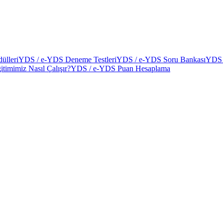
ülleri
YDS / e-YDS Deneme Testleri
YDS / e-YDS Soru Bankası
YDS 
itimimiz Nasıl Çalışır?
YDS / e-YDS Puan Hesaplama