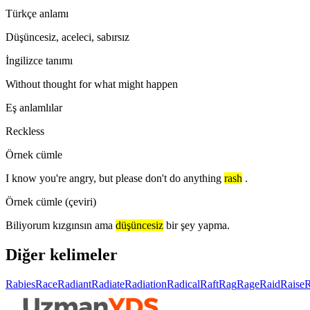
Türkçe anlamı
Düşüncesiz, aceleci, sabırsız
İngilizce tanımı
Without thought for what might happen
Eş anlamlılar
Reckless
Örnek cümle
I know you're angry, but please don't do anything
rash
.
Örnek cümle (çeviri)
Biliyorum kızgınsın ama
düşüncesiz
bir şey yapma.
Diğer kelimeler
Rabies
Race
Radiant
Radiate
Radiation
Radical
Raft
Rag
Rage
Raid
Raise