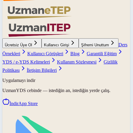
Ders
Ücretsiz Üye Ol
Kullanıcı Girişi
Şifremi Unuttum
Örnekleri
Kullanıcı Görüşleri
Blog
Garantili Eğitim
YDS / e-YDS Kelimeleri
Kullanım Sözleşmesi
Gizlilik
Politikası
İletişim Bilgileri
Uygulamayı indir
UzmanYDS
cebinde — istediğin an, istediğin yerde çalış.
İndir
App Store