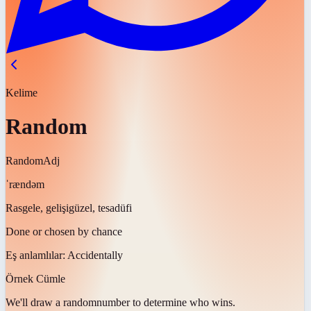
Kelime
Random
Random
Adj
ˈrændəm
Rasgele, gelişigüzel, tesadüfi
Done or chosen by chance
Eş anlamlılar:
Accidentally
Örnek Cümle
We'll draw a
random
number to determine who wins.