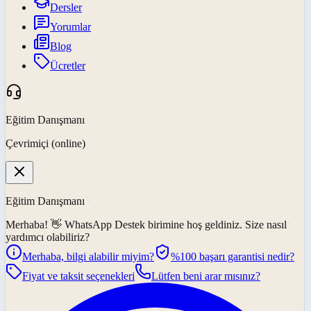
Dersler
Yorumlar
Blog
Ücretler
Eğitim Danışmanı
Çevrimiçi (online)
Eğitim Danışmanı
Merhaba! 👋
WhatsApp Destek
birimine hoş geldiniz. Size nasıl
yardımcı olabiliriz?
Merhaba, bilgi alabilir miyim?
%100 başarı garantisi nedir?
Fiyat ve taksit seçenekleri
Lütfen beni arar mısınız?