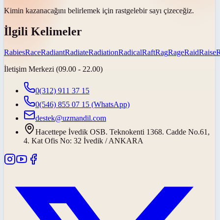
Kimin kazanacağını belirlemek için
rastgele
bir sayı çizeceğiz.
İlgili Kelimeler
Rabies
Race
Radiant
Radiate
Radiation
Radical
Raft
Rag
Rage
Raid
Raise
İletişim Merkezi (09.00 - 22.00)
0(312) 911 37 15
0(546) 855 07 15
(WhatsApp)
destek@uzmandil.com
Hacettepe İvedik OSB. Teknokenti 1368. Cadde No.61,
4. Kat Ofis No: 32 İvedik / ANKARA