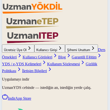
Ders
Ücretsiz Üye Ol
Kullanıcı Girişi
Şifremi Unuttum
Örnekleri
Kullanıcı Görüşleri
Blog
Garantili Eğitim
YDS / e-YDS Kelimeleri
Kullanım Sözleşmesi
Gizlilik
Politikası
İletişim Bilgileri
Uygulamayı indir
UzmanYDS
cebinde — istediğin an, istediğin yerde çalış.
İndir
App Store