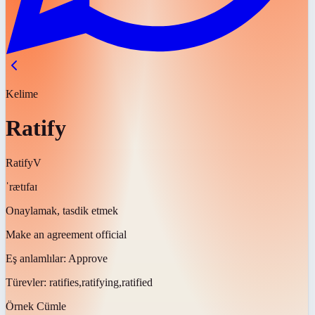
Kelime
Ratify
Ratify
V
ˈrætɪfaɪ
Onaylamak, tasdik etmek
Make an agreement official
Eş anlamlılar:
Approve
Türevler:
ratifies,ratifying,ratified
Örnek Cümle