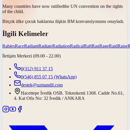
Many countries have now
ratified
the UN convention on the rights
of the child.
Birçok ülke çocuk haklarına ilişkin BM konvansiyonunu
onayladı
.
İlgili Kelimeler
Rabies
Race
Radiant
Radiate
Radiation
Radical
Raft
Rag
Rage
Raid
Raise
İletişim Merkezi (09.00 - 22.00)
0(312) 911 37 15
0(546) 855 07 15
(WhatsApp)
destek@uzmandil.com
Hacettepe İvedik OSB. Teknokenti 1368. Cadde No.61,
4. Kat Ofis No: 32 İvedik / ANKARA