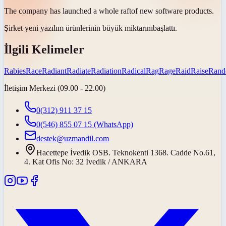
The company has launched a whole
raft
of new software products.
Şirket yeni yazılım ürünlerinin
büyük miktarını
başlattı.
İlgili Kelimeler
Rabies
Race
Radiant
Radiate
Radiation
Radical
Rag
Rage
Raid
Raise
Ran
İletişim Merkezi (09.00 - 22.00)
0(312) 911 37 15
0(546) 855 07 15
(WhatsApp)
destek@uzmandil.com
Hacettepe İvedik OSB. Teknokenti 1368. Cadde No.61,
4. Kat Ofis No: 32 İvedik / ANKARA