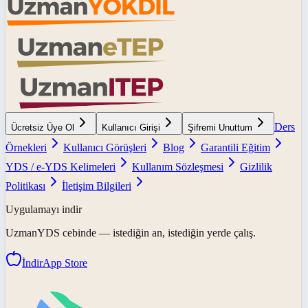
Ders
Ücretsiz Üye Ol
Kullanıcı Girişi
Şifremi Unuttum
Örnekleri
Kullanıcı Görüşleri
Blog
Garantili Eğitim
YDS / e-YDS Kelimeleri
Kullanım Sözleşmesi
Gizlilik
Politikası
İletişim Bilgileri
Uygulamayı indir
UzmanYDS
cebinde — istediğin an, istediğin yerde çalış.
İndir
App Store