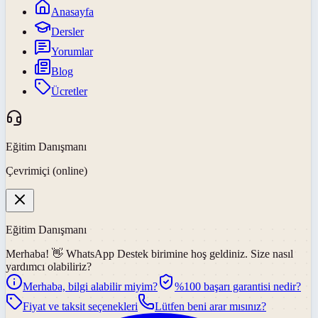
Anasayfa
Dersler
Yorumlar
Blog
Ücretler
Eğitim Danışmanı
Çevrimiçi (online)
Eğitim Danışmanı
Merhaba! 👋
WhatsApp Destek
birimine hoş geldiniz. Size nasıl
yardımcı olabiliriz?
Merhaba, bilgi alabilir miyim?
%100 başarı garantisi nedir?
Fiyat ve taksit seçenekleri
Lütfen beni arar mısınız?