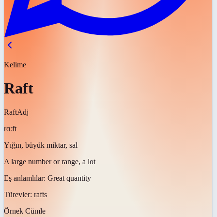
Kelime
Raft
Raft
Adj
rɑːft
Yığın, büyük miktar, sal
A large number or range, a lot
Eş anlamlılar:
Great quantity
Türevler:
rafts
Örnek Cümle