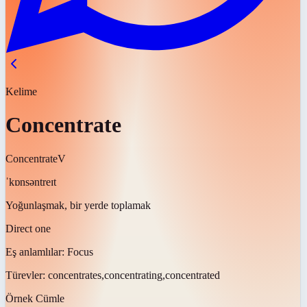
Kelime
Concentrate
Concentrate
V
ˈkɒnsəntreɪt
Yoğunlaşmak, bir yerde toplamak
Direct one
Eş anlamlılar:
Focus
Türevler:
concentrates,concentrating,concentrated
Örnek Cümle