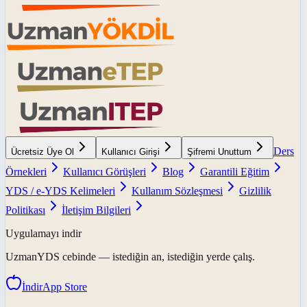
Ders
Ücretsiz Üye Ol
Kullanıcı Girişi
Şifremi Unuttum
Örnekleri
Kullanıcı Görüşleri
Blog
Garantili Eğitim
YDS / e-YDS Kelimeleri
Kullanım Sözleşmesi
Gizlilik
Politikası
İletişim Bilgileri
Uygulamayı indir
UzmanYDS
cebinde — istediğin an, istediğin yerde çalış.
İndir
App Store