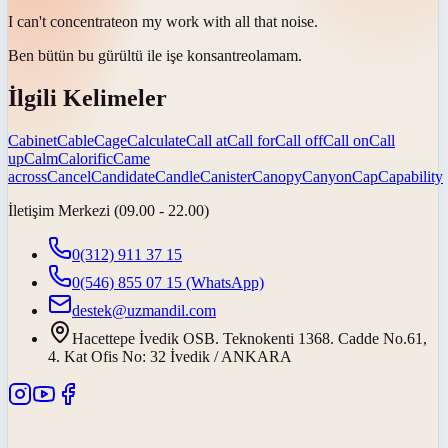
I can't
concentrate
on my work with all that noise.
Ben bütün bu gürültü ile işe
konsantre
olamam.
İlgili Kelimeler
Cabinet
Cable
Cage
Calculate
Call at
Call for
Call off
Call on
Call
up
Calm
Calorific
Came
across
Cancel
Candidate
Candle
Canister
Canopy
Canyon
Cap
Capability
İletişim Merkezi (09.00 - 22.00)
0(312) 911 37 15
0(546) 855 07 15
(WhatsApp)
destek@uzmandil.com
Hacettepe İvedik OSB. Teknokenti 1368. Cadde No.61,
4. Kat Ofis No: 32 İvedik / ANKARA