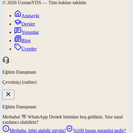
©
2026
UzmanYDS
— Tüm hakları saklıdır.
Anasayfa
Dersler
Yorumlar
Blog
Ücretler
Eğitim Danışmanı
Çevrimiçi (online)
Eğitim Danışmanı
Merhaba! 👋
WhatsApp Destek
birimine hoş geldiniz. Size nasıl
yardımcı olabiliriz?
Merhaba, bilgi alabilir miyim?
%100 başarı garantisi nedir?