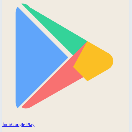
İndir
Google Play