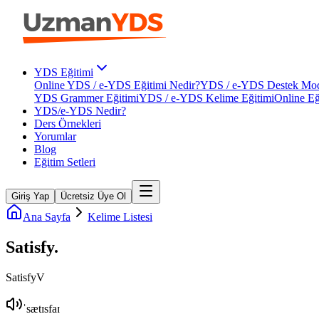
YDS Eğitimi
Online YDS / e-YDS Eğitimi Nedir?
YDS / e-YDS Destek Mod
YDS Grammer Eğitimi
YDS / e-YDS Kelime Eğitimi
Online Eğ
YDS/e-YDS Nedir?
Ders Örnekleri
Yorumlar
Blog
Eğitim Setleri
Giriş Yap
Ücretsiz Üye Ol
Ana Sayfa
Kelime Listesi
Satisfy
.
Satisfy
V
ˈsætɪsfaɪ