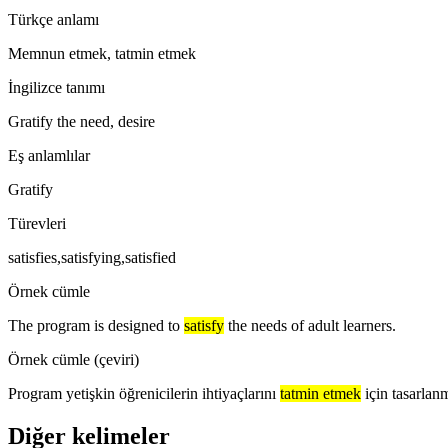
Türkçe anlamı
Memnun etmek, tatmin etmek
İngilizce tanımı
Gratify the need, desire
Eş anlamlılar
Gratify
Türevleri
satisfies,satisfying,satisfied
Örnek cümle
The program is designed to
satisfy
the needs of adult learners.
Örnek cümle (çeviri)
Program yetişkin öğrenicilerin ihtiyaçlarını
tatmin etmek
için tasarlanm
Diğer kelimeler