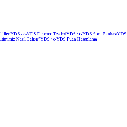
ülleri
YDS / e-YDS Deneme Testleri
YDS / e-YDS Soru Bankası
YDS 
itimimiz Nasıl Çalışır?
YDS / e-YDS Puan Hesaplama