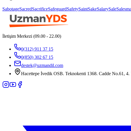
Sabotage
Sacred
Sacrifice
Safeguard
Safety
Saint
Sake
Salary
Sale
Salesm
İletişim Merkezi (09.00 - 22.00)
0(312) 911 37 15
0(850) 302 67 15
destek@uzmandil.com
Hacettepe İvedik OSB. Teknokenti 1368. Cadde No.61, 4