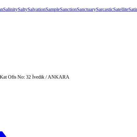
an
Salinity
Salty
Salvation
Sample
Sanction
Sanctuary
Sarcastic
Satellite
Sati
. Kat Ofis No: 32 İvedik / ANKARA