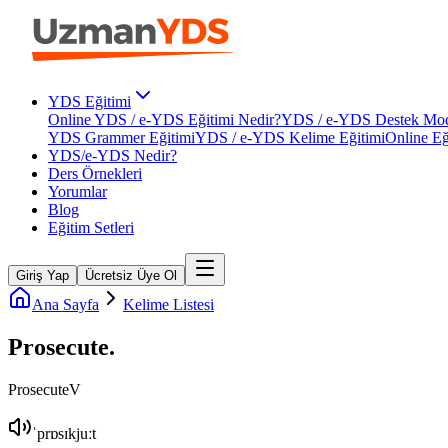
YDS Eğitimi
Online YDS / e-YDS Eğitimi Nedir?
YDS / e-YDS Destek Mod
YDS Grammer Eğitimi
YDS / e-YDS Kelime Eğitimi
Online Eğ
YDS/e-YDS Nedir?
Ders Örnekleri
Yorumlar
Blog
Eğitim Setleri
Giriş Yap
Ücretsiz Üye Ol
Ana Sayfa
Kelime Listesi
Prosecute
.
Prosecute
V
ˈprɒsɪkjuːt