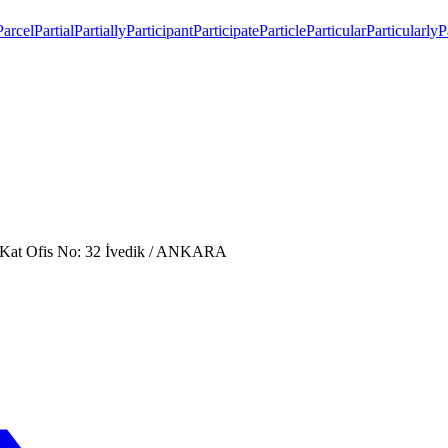
Parcel
Partial
Partially
Participant
Participate
Particle
Particular
Particularly
P
. Kat Ofis No: 32 İvedik / ANKARA