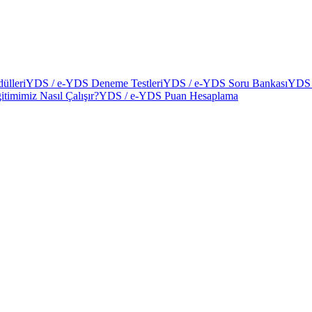
ülleri
YDS / e-YDS Deneme Testleri
YDS / e-YDS Soru Bankası
YDS 
itimimiz Nasıl Çalışır?
YDS / e-YDS Puan Hesaplama