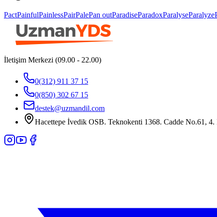
Pact
Painful
Painless
Pair
Pale
Pan out
Paradise
Paradox
Paralyse
Paralyze
İletişim Merkezi (09.00 - 22.00)
0(312) 911 37 15
0(850) 302 67 15
destek@uzmandil.com
Hacettepe İvedik OSB. Teknokenti 1368. Cadde No.61, 4