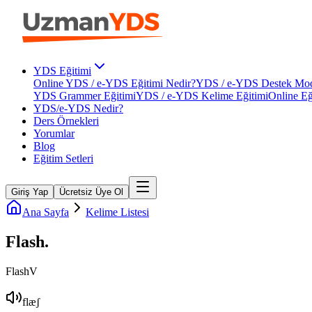
YDS Eğitimi
Online YDS / e-YDS Eğitimi Nedir?
YDS / e-YDS Destek Mod
YDS Grammer Eğitimi
YDS / e-YDS Kelime Eğitimi
Online Eğ
YDS/e-YDS Nedir?
Ders Örnekleri
Yorumlar
Blog
Eğitim Setleri
Giriş Yap
Ücretsiz Üye Ol
Ana Sayfa
Kelime Listesi
Flash
.
Flash
V
flæʃ