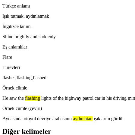
Türkçe anlamı
Işık tutmak, aydınlatmak
İngilizce tanımı
Shine brightly and suddenly
Eş anlamlılar
Flare
Türevleri
flashes,flashing,flashed
Örnek cümle
He saw the
flashing
lights of the highway patrol car in his driving mir
Örnek cümle (çeviri)
Aynasında otoyol devriye arabasının
aydınlatan
ışıklarını gördü.
Diğer kelimeler