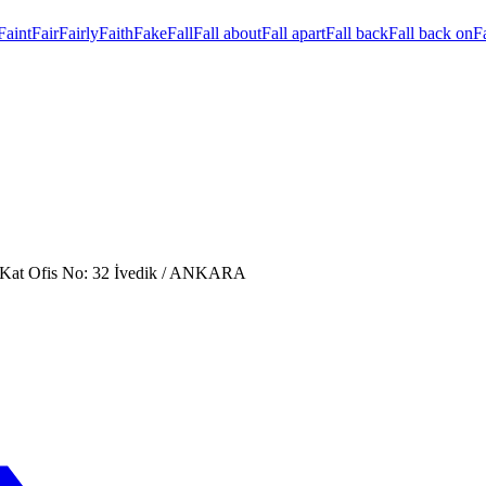
Faint
Fair
Fairly
Faith
Fake
Fall
Fall about
Fall apart
Fall back
Fall back on
Fa
. Kat Ofis No: 32 İvedik / ANKARA