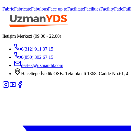
Fabric
Fabricate
Fabulous
Face up to
Facilitate
Facilities
Facility
Fade
Fail
İletişim Merkezi (09.00 - 22.00)
0(312) 911 37 15
0(850) 302 67 15
destek@uzmandil.com
Hacettepe İvedik OSB. Teknokenti 1368. Cadde No.61, 4