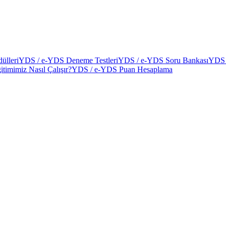
ülleri
YDS / e-YDS Deneme Testleri
YDS / e-YDS Soru Bankası
YDS 
itimimiz Nasıl Çalışır?
YDS / e-YDS Puan Hesaplama