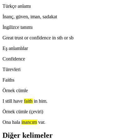
Türkçe anlamı
İnanç, güven, iman, sadakat
İngilizce tanımı
Great trust or confidence in sth or sb
Eş anlamlılar
Confidence
Türevleri
Faiths
Örnek cümle
I still have
faith
in him.
Örnek cümle (çeviri)
Ona hala
inancım
var.
Diğer kelimeler