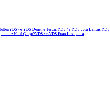
ülleri
YDS / e-YDS Deneme Testleri
YDS / e-YDS Soru Bankası
YDS 
itimimiz Nasıl Çalışır?
YDS / e-YDS Puan Hesaplama