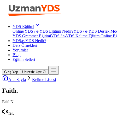
YDS Eğitimi
Online YDS / e-YDS Eğitimi Nedir?
YDS / e-YDS Destek Mod
YDS Grammer Eğitimi
YDS / e-YDS Kelime Eğitimi
Online Eğ
YDS/e-YDS Nedir?
Ders Örnekleri
Yorumlar
Blog
Eğitim Setleri
Giriş Yap
Ücretsiz Üye Ol
Ana Sayfa
Kelime Listesi
Faith
.
Faith
N
feɪθ