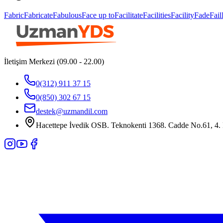
Fabric
Fabricate
Fabulous
Face up to
Facilitate
Facilities
Facility
Fade
Fail
İletişim Merkezi (09.00 - 22.00)
0(312) 911 37 15
0(850) 302 67 15
destek@uzmandil.com
Hacettepe İvedik OSB. Teknokenti 1368. Cadde No.61, 4