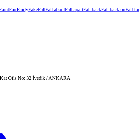
Faint
Fair
Fairly
Fake
Fall
Fall about
Fall apart
Fall back
Fall back on
Fall fo
. Kat Ofis No: 32 İvedik / ANKARA