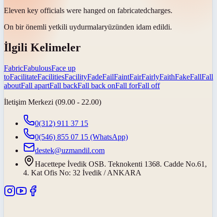
Eleven key officials were hanged on
fabricated
charges.
On bir önemli yetkili
uydurmalar
yüzünden idam edildi.
İlgili Kelimeler
Fabric
Fabulous
Face up
to
Facilitate
Facilities
Facility
Fade
Fail
Faint
Fair
Fairly
Faith
Fake
Fall
Fall
about
Fall apart
Fall back
Fall back on
Fall for
Fall off
İletişim Merkezi (09.00 - 22.00)
0(312) 911 37 15
0(546) 855 07 15
(WhatsApp)
destek@uzmandil.com
Hacettepe İvedik OSB. Teknokenti 1368. Cadde No.61,
4. Kat Ofis No: 32 İvedik / ANKARA