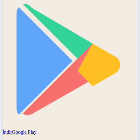
İndir
Google Play