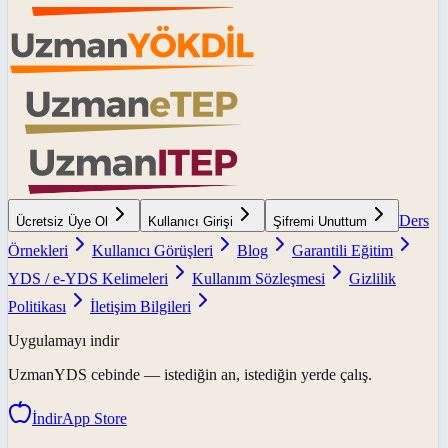
Ders
Ücretsiz Üye Ol
Kullanıcı Girişi
Şifremi Unuttum
Örnekleri
Kullanıcı Görüşleri
Blog
Garantili Eğitim
YDS / e-YDS Kelimeleri
Kullanım Sözleşmesi
Gizlilik
Politikası
İletişim Bilgileri
Uygulamayı indir
UzmanYDS
cebinde — istediğin an, istediğin yerde çalış.
İndir
App Store