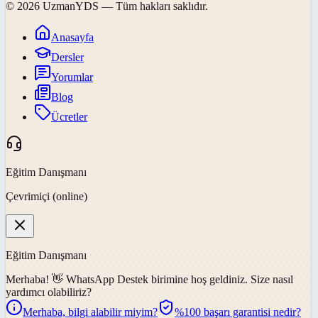
©
2026
UzmanYDS
— Tüm hakları saklıdır.
Anasayfa
Dersler
Yorumlar
Blog
Ücretler
Eğitim Danışmanı
Çevrimiçi (online)
Eğitim Danışmanı
Merhaba! 👋
WhatsApp Destek
birimine hoş geldiniz. Size nasıl
yardımcı olabiliriz?
Merhaba, bilgi alabilir miyim?
%100 başarı garantisi nedir?