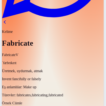
Kelime
Fabricate
Fabricate
V
ˈfæbrɪkeɪt
Üretmek, uydurmak, atmak
Invent fancifully or falsely
Eş anlamlılar:
Make up
Türevler:
fabricates,fabricating,fabricated
Örnek Cümle