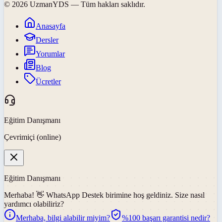
©
2026
UzmanYDS
— Tüm hakları saklıdır.
Anasayfa
Dersler
Yorumlar
Blog
Ücretler
Eğitim Danışmanı
Çevrimiçi (online)
Eğitim Danışmanı
Merhaba! 👋
WhatsApp Destek
birimine hoş geldiniz. Size nasıl
yardımcı olabiliriz?
Merhaba, bilgi alabilir miyim?
%100 başarı garantisi nedir?