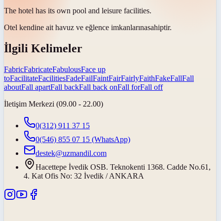
The hotel has its own pool and leisure
facilities
.
Otel kendine ait havuz ve eğlence
imkanlarına
sahiptir.
İlgili Kelimeler
Fabric
Fabricate
Fabulous
Face up
to
Facilitate
Facilities
Fade
Fail
Faint
Fair
Fairly
Faith
Fake
Fall
Fall
about
Fall apart
Fall back
Fall back on
Fall for
Fall off
İletişim Merkezi (09.00 - 22.00)
0(312) 911 37 15
0(546) 855 07 15
(WhatsApp)
destek@uzmandil.com
Hacettepe İvedik OSB. Teknokenti 1368. Cadde No.61,
4. Kat Ofis No: 32 İvedik / ANKARA