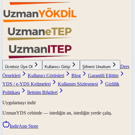
Ders
Ücretsiz Üye Ol
Kullanıcı Girişi
Şifremi Unuttum
Örnekleri
Kullanıcı Görüşleri
Blog
Garantili Eğitim
YDS / e-YDS Kelimeleri
Kullanım Sözleşmesi
Gizlilik
Politikası
İletişim Bilgileri
Uygulamayı indir
UzmanYDS
cebinde — istediğin an, istediğin yerde çalış.
İndir
App Store