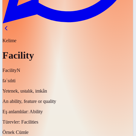
Kelime
Facility
Facility
N
fəˈsɪlɪti
Yetenek, ustalık, imkân
An ability, feature or quality
Eş anlamlılar:
Ability
Türevler:
Facilities
Örnek Cümle