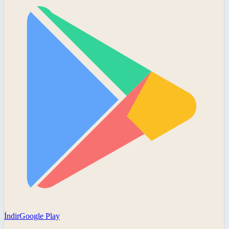
İndir
Google Play