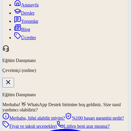
Anasayfa
Dersler
Yorumlar
Blog
Ücretler
Eğitim Danışmanı
Çevrimiçi (online)
Eğitim Danışmanı
Merhaba! 👋
WhatsApp Destek
birimine hoş geldiniz. Size nasıl
yardımcı olabiliriz?
Merhaba, bilgi alabilir miyim?
%100 başarı garantisi nedir?
Fiyat ve taksit seçenekleri
Lütfen beni arar mısınız?