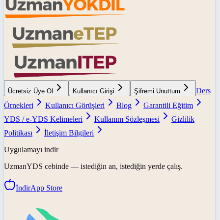
Ders
Ücretsiz Üye Ol
Kullanıcı Girişi
Şifremi Unuttum
Örnekleri
Kullanıcı Görüşleri
Blog
Garantili Eğitim
YDS / e-YDS Kelimeleri
Kullanım Sözleşmesi
Gizlilik
Politikası
İletişim Bilgileri
Uygulamayı indir
UzmanYDS
cebinde — istediğin an, istediğin yerde çalış.
İndir
App Store