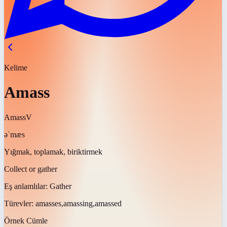
Kelime
Amass
Amass
V
əˈmæs
Yığmak, toplamak, biriktirmek
Collect or gather
Eş anlamlılar:
Gather
Türevler:
amasses,amassing,amassed
Örnek Cümle