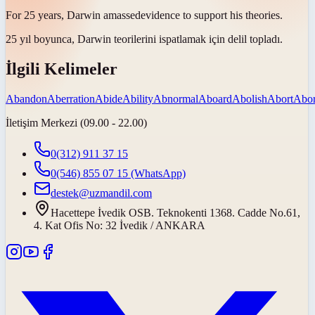
For 25 years, Darwin
amassed
evidence to support his theories.
25 yıl boyunca, Darwin teorilerini ispatlamak için delil
topladı
.
İlgili Kelimeler
Abandon
Aberration
Abide
Ability
Abnormal
Aboard
Abolish
Abort
Abor
İletişim Merkezi (09.00 - 22.00)
0(312) 911 37 15
0(546) 855 07 15
(WhatsApp)
destek@uzmandil.com
Hacettepe İvedik OSB. Teknokenti 1368. Cadde No.61,
4. Kat Ofis No: 32 İvedik / ANKARA