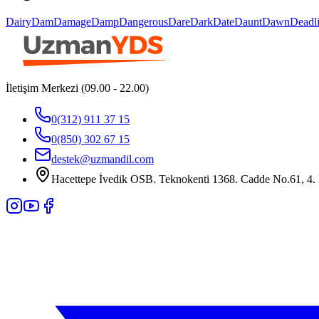
Dairy
Dam
Damage
Damp
Dangerous
Dare
Dark
Date
Daunt
Dawn
Deadl
İletişim Merkezi (09.00 - 22.00)
0(312) 911 37 15
0(850) 302 67 15
destek@uzmandil.com
Hacettepe İvedik OSB. Teknokenti 1368. Cadde No.61, 4