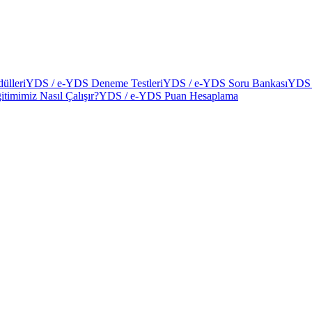
ülleri
YDS / e-YDS Deneme Testleri
YDS / e-YDS Soru Bankası
YDS 
itimimiz Nasıl Çalışır?
YDS / e-YDS Puan Hesaplama