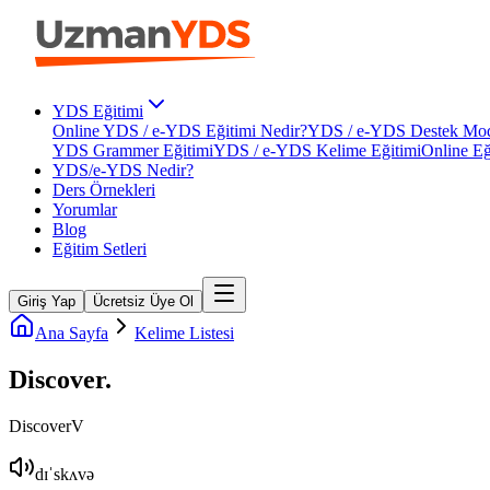
YDS Eğitimi
Online YDS / e-YDS Eğitimi Nedir?
YDS / e-YDS Destek Mod
YDS Grammer Eğitimi
YDS / e-YDS Kelime Eğitimi
Online Eğ
YDS/e-YDS Nedir?
Ders Örnekleri
Yorumlar
Blog
Eğitim Setleri
Giriş Yap
Ücretsiz Üye Ol
Ana Sayfa
Kelime Listesi
Discover
.
Discover
V
dɪˈskʌvə