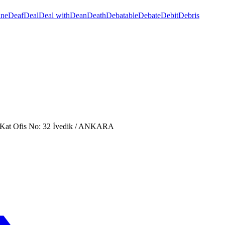
ine
Deaf
Deal
Deal with
Dean
Death
Debatable
Debate
Debit
Debris
. Kat Ofis No: 32 İvedik / ANKARA