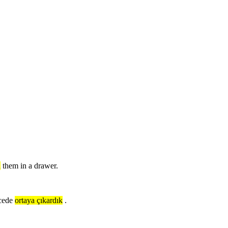
d
them in a drawer.
cede
ortaya çıkardık
.