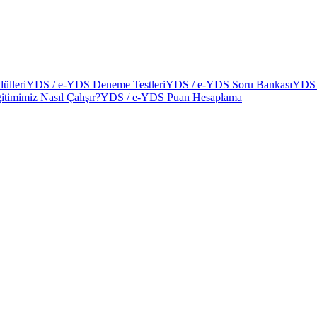
ülleri
YDS / e-YDS Deneme Testleri
YDS / e-YDS Soru Bankası
YDS 
itimimiz Nasıl Çalışır?
YDS / e-YDS Puan Hesaplama