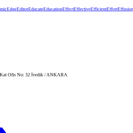
mic
Edge
Editor
Educate
Education
Effect
Effective
Efficient
Effort
Effusio
. Kat Ofis No: 32 İvedik / ANKARA