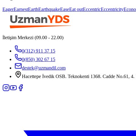
Eager
Earnest
Earth
Earthquake
Ease
Eat out
Eccentric
Eccentricity
Econo
İletişim Merkezi (09.00 - 22.00)
0(312) 911 37 15
0(850) 302 67 15
destek@uzmandil.com
Hacettepe İvedik OSB. Teknokenti 1368. Cadde No.61, 4