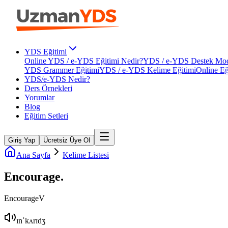
YDS Eğitimi
Online YDS / e-YDS Eğitimi Nedir?
YDS / e-YDS Destek Mod
YDS Grammer Eğitimi
YDS / e-YDS Kelime Eğitimi
Online Eğ
YDS/e-YDS Nedir?
Ders Örnekleri
Yorumlar
Blog
Eğitim Setleri
Giriş Yap
Ücretsiz Üye Ol
Ana Sayfa
Kelime Listesi
Encourage
.
Encourage
V
ɪnˈkʌrɪdʒ