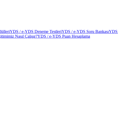
ülleri
YDS / e-YDS Deneme Testleri
YDS / e-YDS Soru Bankası
YDS 
itimimiz Nasıl Çalışır?
YDS / e-YDS Puan Hesaplama