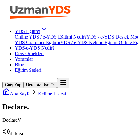
YDS Eğitimi
Online YDS / e-YDS Eğitimi Nedir?
YDS / e-YDS Destek Mod
YDS Grammer Eğitimi
YDS / e-YDS Kelime Eğitimi
Online Eğ
YDS/e-YDS Nedir?
Ders Örnekleri
Yorumlar
Blog
Eğitim Setleri
Giriş Yap
Ücretsiz Üye Ol
Ana Sayfa
Kelime Listesi
Declare
.
Declare
V
dɪˈkleə