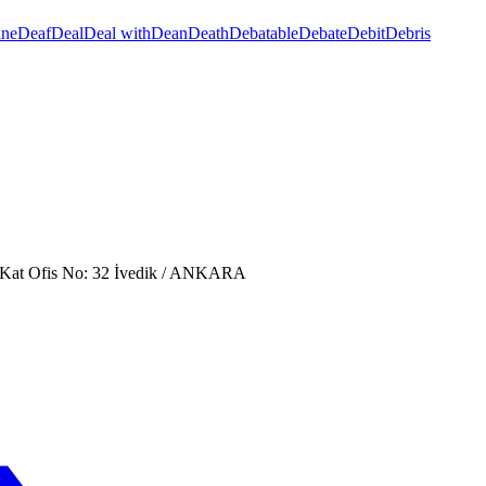
ine
Deaf
Deal
Deal with
Dean
Death
Debatable
Debate
Debit
Debris
. Kat Ofis No: 32 İvedik / ANKARA