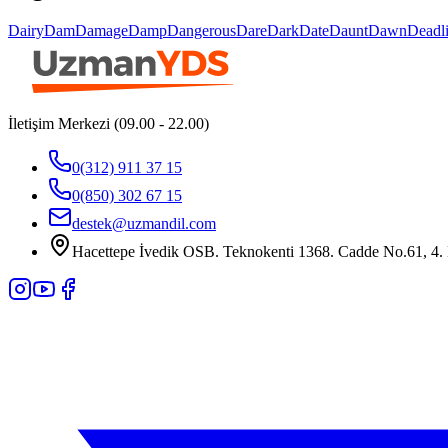
Dairy
Dam
Damage
Damp
Dangerous
Dare
Dark
Date
Daunt
Dawn
Deadl
İletişim Merkezi (09.00 - 22.00)
0(312) 911 37 15
0(850) 302 67 15
destek@uzmandil.com
Hacettepe İvedik OSB. Teknokenti 1368. Cadde No.61, 4