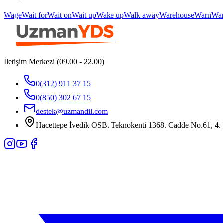
Wage
Wait for
Wait on
Wait up
Wake up
Walk away
Warehouse
Warn
Wa
İletişim Merkezi (09.00 - 22.00)
0(312) 911 37 15
0(850) 302 67 15
destek@uzmandil.com
Hacettepe İvedik OSB. Teknokenti 1368. Cadde No.61, 4