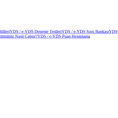
ülleri
YDS / e-YDS Deneme Testleri
YDS / e-YDS Soru Bankası
YDS 
itimimiz Nasıl Çalışır?
YDS / e-YDS Puan Hesaplama