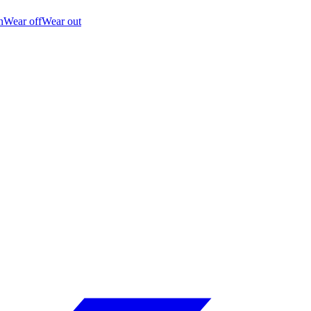
n
Wear off
Wear out