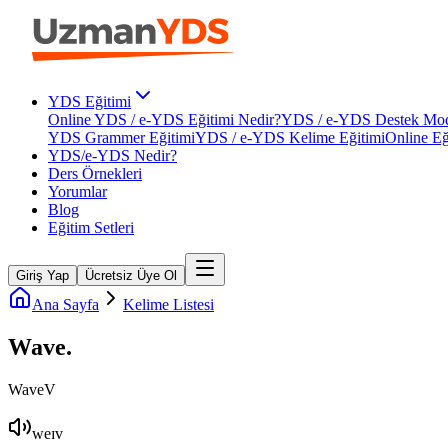
YDS Eğitimi
Online YDS / e-YDS Eğitimi Nedir?
YDS / e-YDS Destek Mod
YDS Grammer Eğitimi
YDS / e-YDS Kelime Eğitimi
Online Eğ
YDS/e-YDS Nedir?
Ders Örnekleri
Yorumlar
Blog
Eğitim Setleri
Giriş Yap
Ücretsiz Üye Ol
Ana Sayfa
Kelime Listesi
Wave
.
Wave
V
weɪv