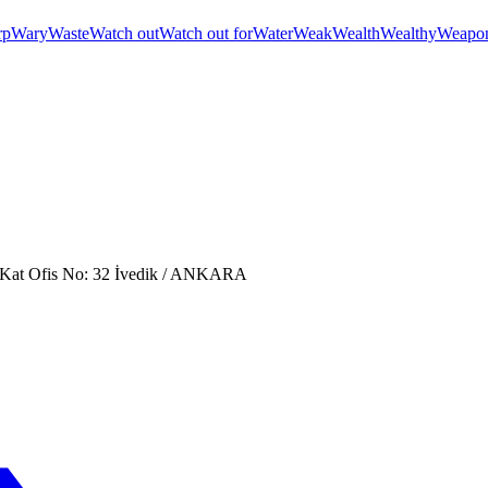
rp
Wary
Waste
Watch out
Watch out for
Water
Weak
Wealth
Wealthy
Weapo
. Kat Ofis No: 32 İvedik / ANKARA