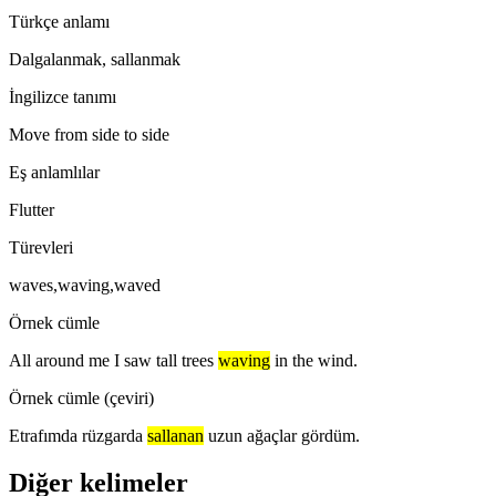
Türkçe anlamı
Dalgalanmak, sallanmak
İngilizce tanımı
Move from side to side
Eş anlamlılar
Flutter
Türevleri
waves,waving,waved
Örnek cümle
All around me I saw tall trees
waving
in the wind.
Örnek cümle (çeviri)
Etrafımda rüzgarda
sallanan
uzun ağaçlar gördüm.
Diğer kelimeler