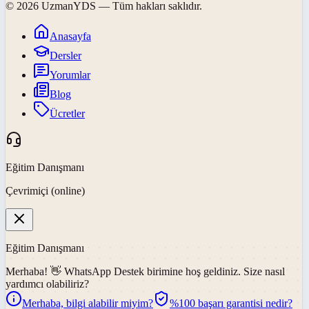
©
2026
UzmanYDS
— Tüm hakları saklıdır.
Anasayfa
Dersler
Yorumlar
Blog
Ücretler
Eğitim Danışmanı
Çevrimiçi (online)
Eğitim Danışmanı
Merhaba! 👋
WhatsApp Destek
birimine hoş geldiniz. Size nasıl
yardımcı olabiliriz?
Merhaba, bilgi alabilir miyim?
%100 başarı garantisi nedir?