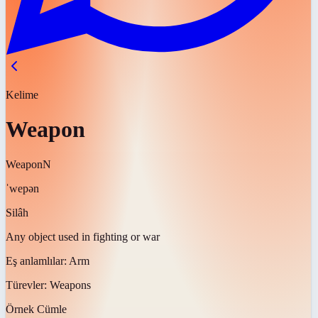
Kelime
Weapon
Weapon
N
ˈwepən
Silâh
Any object used in fighting or war
Eş anlamlılar:
Arm
Türevler:
Weapons
Örnek Cümle