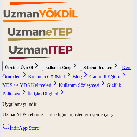
Ders
Ücretsiz Üye Ol
Kullanıcı Girişi
Şifremi Unuttum
Örnekleri
Kullanıcı Görüşleri
Blog
Garantili Eğitim
YDS / e-YDS Kelimeleri
Kullanım Sözleşmesi
Gizlilik
Politikası
İletişim Bilgileri
Uygulamayı indir
UzmanYDS
cebinde — istediğin an, istediğin yerde çalış.
İndir
App Store