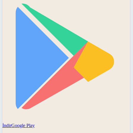
İndir
Google Play