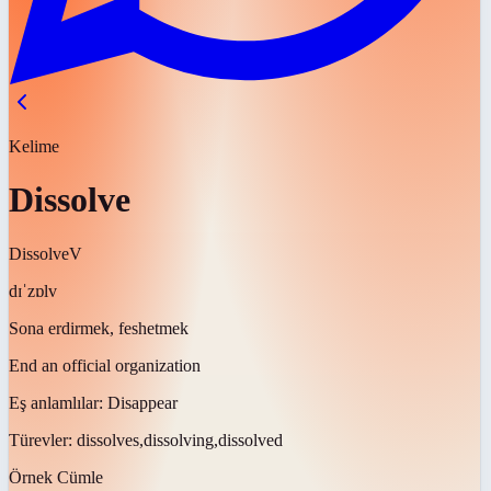
Kelime
Dissolve
Dissolve
V
dɪˈzɒlv
Sona erdirmek, feshetmek
End an official organization
Eş anlamlılar:
Disappear
Türevler:
dissolves,dissolving,dissolved
Örnek Cümle