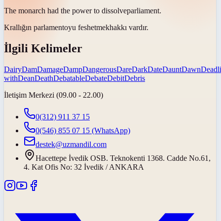
The monarch had the power to
dissolve
parliament.
Krallığın parlamentoyu
feshetmek
hakkı vardır.
İlgili Kelimeler
Dairy
Dam
Damage
Damp
Dangerous
Dare
Dark
Date
Daunt
Dawn
Deadl
with
Dean
Death
Debatable
Debate
Debit
Debris
İletişim Merkezi (09.00 - 22.00)
0(312) 911 37 15
0(546) 855 07 15
(WhatsApp)
destek@uzmandil.com
Hacettepe İvedik OSB. Teknokenti 1368. Cadde No.61,
4. Kat Ofis No: 32 İvedik / ANKARA