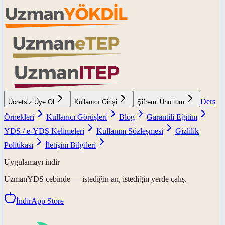
Ders
Ücretsiz Üye Ol
Kullanıcı Girişi
Şifremi Unuttum
Örnekleri
Kullanıcı Görüşleri
Blog
Garantili Eğitim
YDS / e-YDS Kelimeleri
Kullanım Sözleşmesi
Gizlilik
Politikası
İletişim Bilgileri
Uygulamayı indir
UzmanYDS
cebinde — istediğin an, istediğin yerde çalış.
İndir
App Store