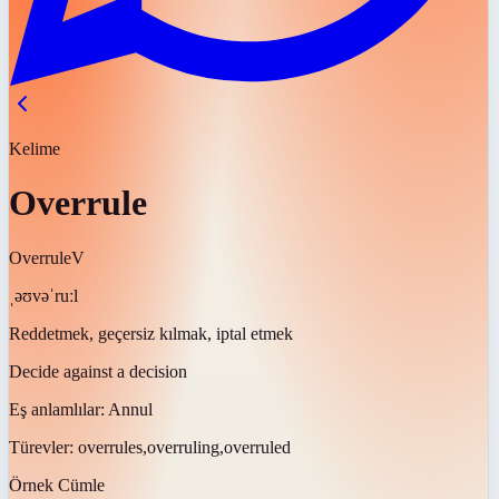
Kelime
Overrule
Overrule
V
ˌəʊvəˈruːl
Reddetmek, geçersiz kılmak, iptal etmek
Decide against a decision
Eş anlamlılar:
Annul
Türevler:
overrules,overruling,overruled
Örnek Cümle