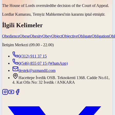
The House of Lords
overruled
the decision of the Court of Appeal.
Lordlar Kamarası, Temyiz Mahkemesi'nin kararını
iptal etmiştir
.
İlgili Kelimeler
Obedience
Obese
Obesity
Obey
Object
Objective
Obligate
Obligation
Obl
İletişim Merkezi (09.00 - 22.00)
0(312) 911 37 15
0(546) 855 07 15
(WhatsApp)
destek@uzmandil.com
Hacettepe İvedik OSB. Teknokenti 1368. Cadde No.61,
4. Kat Ofis No: 32 İvedik / ANKARA