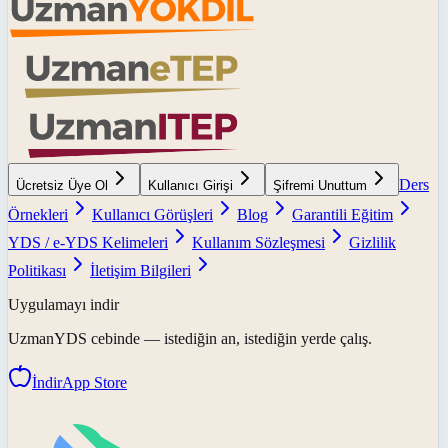
Ders
Ücretsiz Üye Ol
Kullanıcı Girişi
Şifremi Unuttum
Örnekleri
Kullanıcı Görüşleri
Blog
Garantili Eğitim
YDS / e-YDS Kelimeleri
Kullanım Sözleşmesi
Gizlilik
Politikası
İletişim Bilgileri
Uygulamayı indir
UzmanYDS
cebinde — istediğin an, istediğin yerde çalış.
İndir
App Store