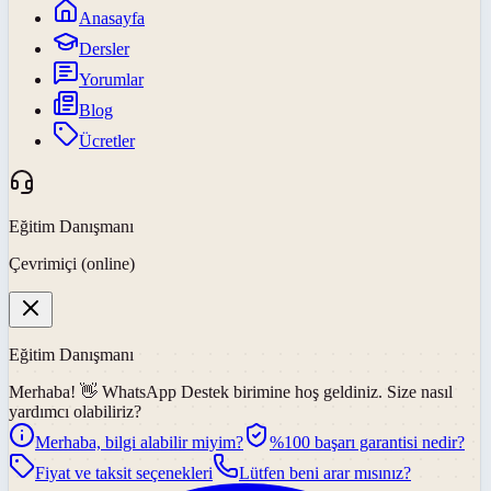
Anasayfa
Dersler
Yorumlar
Blog
Ücretler
Eğitim Danışmanı
Çevrimiçi (online)
Eğitim Danışmanı
Merhaba! 👋
WhatsApp Destek
birimine hoş geldiniz. Size nasıl
yardımcı olabiliriz?
Merhaba, bilgi alabilir miyim?
%100 başarı garantisi nedir?
Fiyat ve taksit seçenekleri
Lütfen beni arar mısınız?