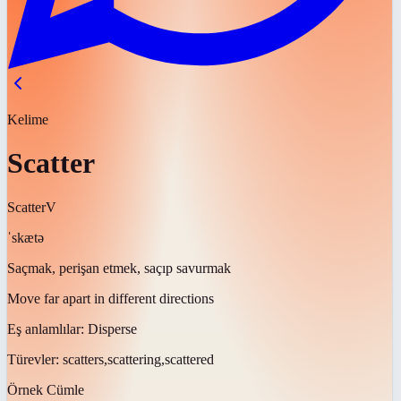
Kelime
Scatter
Scatter
V
ˈskætə
Saçmak, perişan etmek, saçıp savurmak
Move far apart in different directions
Eş anlamlılar:
Disperse
Türevler:
scatters,scattering,scattered
Örnek Cümle