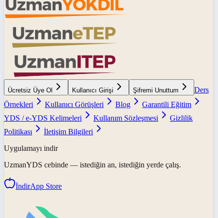
Ders
Ücretsiz Üye Ol
Kullanıcı Girişi
Şifremi Unuttum
Örnekleri
Kullanıcı Görüşleri
Blog
Garantili Eğitim
YDS / e-YDS Kelimeleri
Kullanım Sözleşmesi
Gizlilik
Politikası
İletişim Bilgileri
Uygulamayı indir
UzmanYDS
cebinde — istediğin an, istediğin yerde çalış.
İndir
App Store