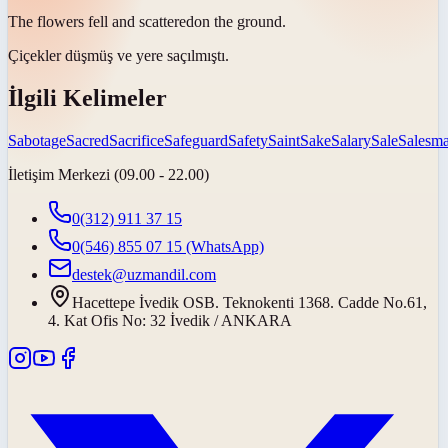
The flowers fell and
scattered
on the ground.
Çiçekler düşmüş ve yere
saçılmıştı
.
İlgili Kelimeler
Sabotage
Sacred
Sacrifice
Safeguard
Safety
Saint
Sake
Salary
Sale
Salesm
İletişim Merkezi (09.00 - 22.00)
0(312) 911 37 15
0(546) 855 07 15
(WhatsApp)
destek@uzmandil.com
Hacettepe İvedik OSB. Teknokenti 1368. Cadde No.61,
4. Kat Ofis No: 32 İvedik / ANKARA