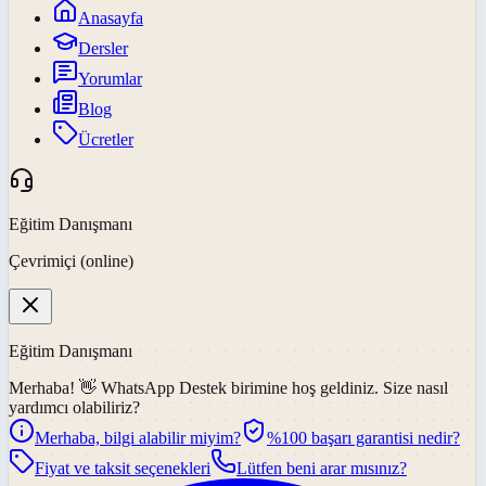
Anasayfa
Dersler
Yorumlar
Blog
Ücretler
Eğitim Danışmanı
Çevrimiçi (online)
Eğitim Danışmanı
Merhaba! 👋
WhatsApp Destek
birimine hoş geldiniz. Size nasıl
yardımcı olabiliriz?
Merhaba, bilgi alabilir miyim?
%100 başarı garantisi nedir?
Fiyat ve taksit seçenekleri
Lütfen beni arar mısınız?