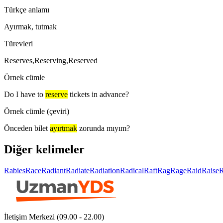
Türkçe anlamı
Ayırmak, tutmak
Türevleri
Reserves,Reserving,Reserved
Örnek cümle
Do I have to
reserve
tickets in advance?
Örnek cümle (çeviri)
Önceden bilet
ayırtmak
zorunda mıyım?
Diğer kelimeler
Rabies
Race
Radiant
Radiate
Radiation
Radical
Raft
Rag
Rage
Raid
Raise
İletişim Merkezi (09.00 - 22.00)