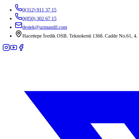
0(312) 911 37 15
0(850) 302 67 15
destek@uzmandil.com
Hacettepe İvedik OSB. Teknokenti 1368. Cadde No.61, 4