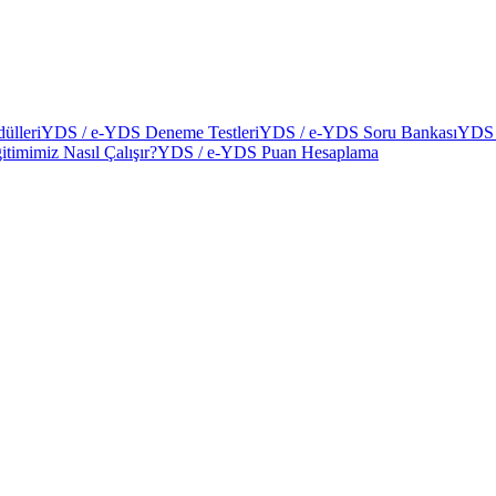
ülleri
YDS / e-YDS Deneme Testleri
YDS / e-YDS Soru Bankası
YDS 
itimimiz Nasıl Çalışır?
YDS / e-YDS Puan Hesaplama