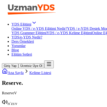
YDS Eğitimi
Online YDS / e-YDS Eğitimi Nedir?
YDS / e-YDS Destek Mod
YDS Grammer Eğitimi
YDS / e-YDS Kelime Eğitimi
Online Eğ
YDS/e-YDS Nedir?
Ders Örnekleri
Yorumlar
Blog
Eğitim Setleri
Giriş Yap
Ücretsiz Üye Ol
Ana Sayfa
Kelime Listesi
Reserve
.
Reserve
V
rɪˈzɜːv