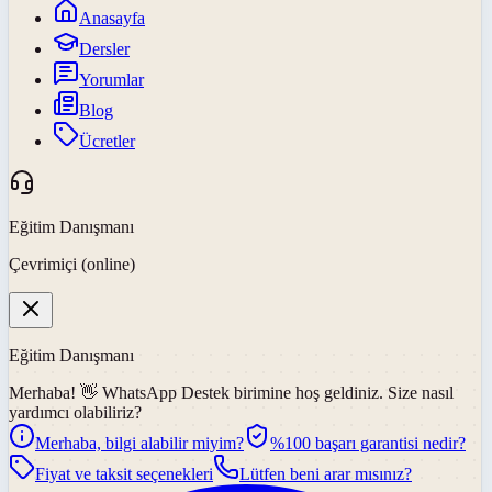
Anasayfa
Dersler
Yorumlar
Blog
Ücretler
Eğitim Danışmanı
Çevrimiçi (online)
Eğitim Danışmanı
Merhaba! 👋
WhatsApp Destek
birimine hoş geldiniz. Size nasıl
yardımcı olabiliriz?
Merhaba, bilgi alabilir miyim?
%100 başarı garantisi nedir?
Fiyat ve taksit seçenekleri
Lütfen beni arar mısınız?