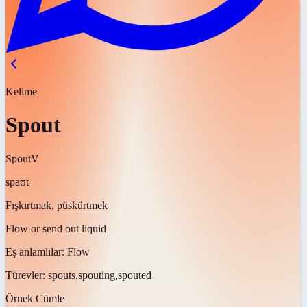
Kelime
Spout
Spout
V
spaʊt
Fışkırtmak, püskürtmek
Flow or send out liquid
Eş anlamlılar:
Flow
Türevler:
spouts,spouting,spouted
Örnek Cümle