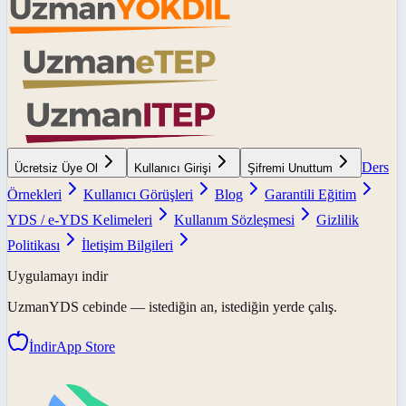
Ders
Ücretsiz Üye Ol
Kullanıcı Girişi
Şifremi Unuttum
Örnekleri
Kullanıcı Görüşleri
Blog
Garantili Eğitim
YDS / e-YDS Kelimeleri
Kullanım Sözleşmesi
Gizlilik
Politikası
İletişim Bilgileri
Uygulamayı indir
UzmanYDS
cebinde — istediğin an, istediğin yerde çalış.
İndir
App Store