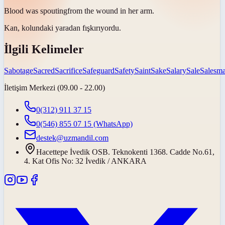
Blood was
spouting
from the wound in her arm.
Kan, kolundaki yaradan
fışkırıyordu
.
İlgili Kelimeler
Sabotage
Sacred
Sacrifice
Safeguard
Safety
Saint
Sake
Salary
Sale
Salesm
İletişim Merkezi (09.00 - 22.00)
0(312) 911 37 15
0(546) 855 07 15
(WhatsApp)
destek@uzmandil.com
Hacettepe İvedik OSB. Teknokenti 1368. Cadde No.61,
4. Kat Ofis No: 32 İvedik / ANKARA