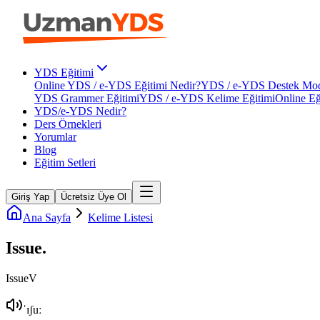
YDS Eğitimi
Online YDS / e-YDS Eğitimi Nedir?
YDS / e-YDS Destek Mod
YDS Grammer Eğitimi
YDS / e-YDS Kelime Eğitimi
Online Eğ
YDS/e-YDS Nedir?
Ders Örnekleri
Yorumlar
Blog
Eğitim Setleri
Giriş Yap
Ücretsiz Üye Ol
Ana Sayfa
Kelime Listesi
Issue
.
Issue
V
ˈɪʃuː