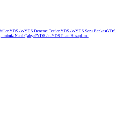
ülleri
YDS / e-YDS Deneme Testleri
YDS / e-YDS Soru Bankası
YDS 
itimimiz Nasıl Çalışır?
YDS / e-YDS Puan Hesaplama