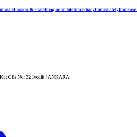
luminate
Illusion
Illustrate
Imagine
Imitate
Immediacy
Immediately
Immense
. Kat Ofis No: 32 İvedik / ANKARA