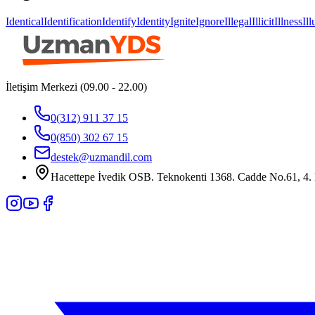
Identical
Identification
Identify
Identity
Ignite
Ignore
Illegal
Illicit
Illness
Il
İletişim Merkezi (09.00 - 22.00)
0(312) 911 37 15
0(850) 302 67 15
destek@uzmandil.com
Hacettepe İvedik OSB. Teknokenti 1368. Cadde No.61, 4