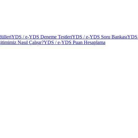
ülleri
YDS / e-YDS Deneme Testleri
YDS / e-YDS Soru Bankası
YDS 
itimimiz Nasıl Çalışır?
YDS / e-YDS Puan Hesaplama