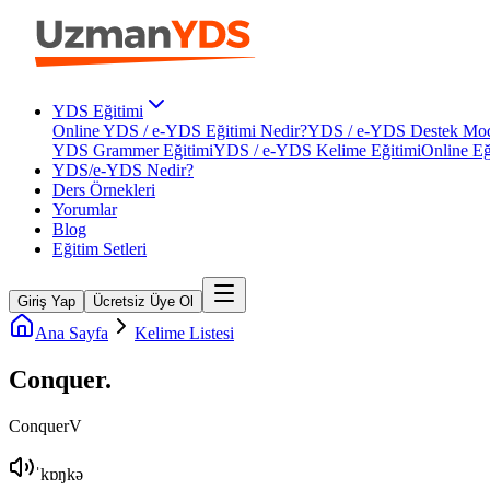
YDS Eğitimi
Online YDS / e-YDS Eğitimi Nedir?
YDS / e-YDS Destek Mod
YDS Grammer Eğitimi
YDS / e-YDS Kelime Eğitimi
Online Eğ
YDS/e-YDS Nedir?
Ders Örnekleri
Yorumlar
Blog
Eğitim Setleri
Giriş Yap
Ücretsiz Üye Ol
Ana Sayfa
Kelime Listesi
Conquer
.
Conquer
V
ˈkɒŋkə