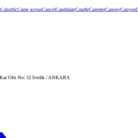
m
Calorific
Came across
Cancel
Candidate
Candle
Canister
Canopy
Canyon
. Kat Ofis No: 32 İvedik / ANKARA