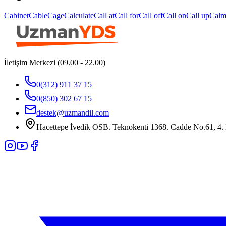
Cabinet
Cable
Cage
Calculate
Call at
Call for
Call off
Call on
Call up
Cal
İletişim Merkezi (09.00 - 22.00)
0(312) 911 37 15
0(850) 302 67 15
destek@uzmandil.com
Hacettepe İvedik OSB. Teknokenti 1368. Cadde No.61, 4