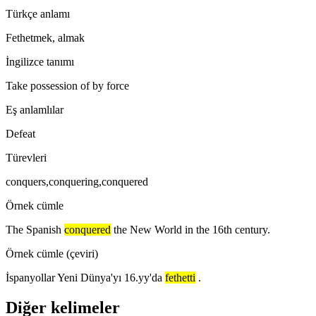
Türkçe anlamı
Fethetmek, almak
İngilizce tanımı
Take possession of by force
Eş anlamlılar
Defeat
Türevleri
conquers,conquering,conquered
Örnek cümle
The Spanish
conquered
the New World in the 16th century.
Örnek cümle (çeviri)
İspanyollar Yeni Dünya'yı 16.yy'da
fethetti
.
Diğer kelimeler