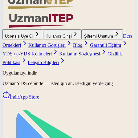
Ders
Ücretsiz Üye Ol
Kullanıcı Girişi
Şifremi Unuttum
Örnekleri
Kullanıcı Görüşleri
Blog
Garantili Eğitim
YDS / e-YDS Kelimeleri
Kullanım Sözleşmesi
Gizlilik
Politikası
İletişim Bilgileri
Uygulamayı indir
UzmanYDS
cebinde — istediğin an, istediğin yerde çalış.
İndir
App Store