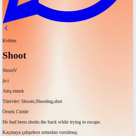
Kelime
Shoot
Shoot
V
ʃuːt
Ateş etmek
Türevler:
Shoots,Shooting,shot
Örnek Cümle
He had been
shot
in the back while trying to escape.
Kaçmaya çalışırken sırtından
vurulmuş
.