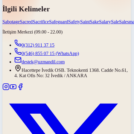
İlgili Kelimeler
Sabotage
Sacred
Sacrifice
Safeguard
Safety
Saint
Sake
Salary
Sale
Salesm
İletişim Merkezi (09.00 - 22.00)
0(312) 911 37 15
0(546) 855 07 15
(WhatsApp)
destek@uzmandil.com
Hacettepe İvedik OSB. Teknokenti 1368. Cadde No.61,
4. Kat Ofis No: 32 İvedik / ANKARA