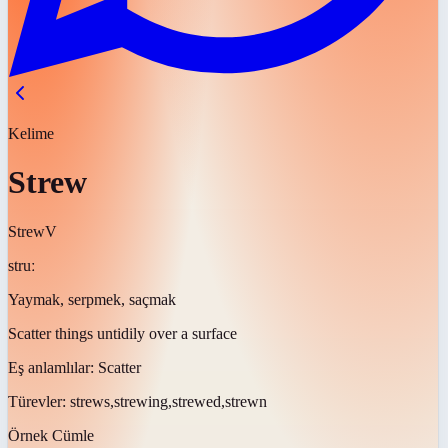
Kelime
Strew
Strew
V
struː
Yaymak, serpmek, saçmak
Scatter things untidily over a surface
Eş anlamlılar:
Scatter
Türevler:
strews,strewing,strewed,strewn
Örnek Cümle