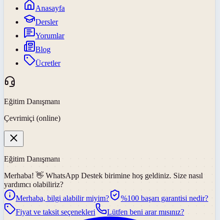
Anasayfa
Dersler
Yorumlar
Blog
Ücretler
Eğitim Danışmanı
Çevrimiçi (online)
Eğitim Danışmanı
Merhaba! 👋
WhatsApp Destek
birimine hoş geldiniz. Size nasıl
yardımcı olabiliriz?
Merhaba, bilgi alabilir miyim?
%100 başarı garantisi nedir?
Fiyat ve taksit seçenekleri
Lütfen beni arar mısınız?