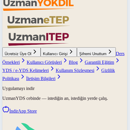
Ders
Ücretsiz Üye Ol
Kullanıcı Girişi
Şifremi Unuttum
Örnekleri
Kullanıcı Görüşleri
Blog
Garantili Eğitim
YDS / e-YDS Kelimeleri
Kullanım Sözleşmesi
Gizlilik
Politikası
İletişim Bilgileri
Uygulamayı indir
UzmanYDS
cebinde — istediğin an, istediğin yerde çalış.
İndir
App Store