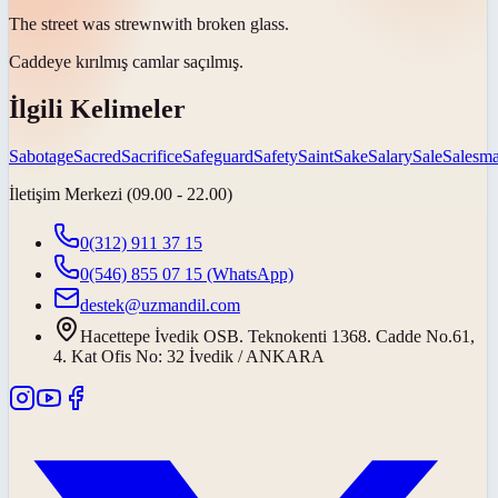
The street was
strewn
with broken glass.
Caddeye kırılmış camlar
saçılmış
.
İlgili Kelimeler
Sabotage
Sacred
Sacrifice
Safeguard
Safety
Saint
Sake
Salary
Sale
Salesm
İletişim Merkezi (09.00 - 22.00)
0(312) 911 37 15
0(546) 855 07 15
(WhatsApp)
destek@uzmandil.com
Hacettepe İvedik OSB. Teknokenti 1368. Cadde No.61,
4. Kat Ofis No: 32 İvedik / ANKARA