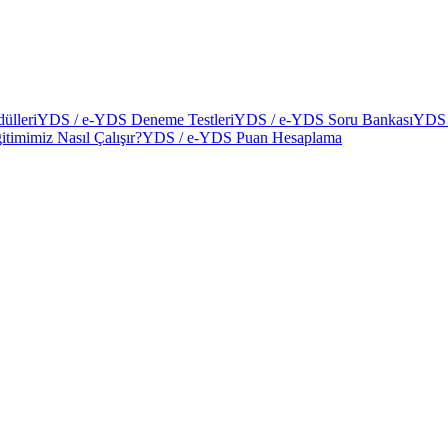
ülleri
YDS / e-YDS Deneme Testleri
YDS / e-YDS Soru Bankası
YDS 
itimimiz Nasıl Çalışır?
YDS / e-YDS Puan Hesaplama