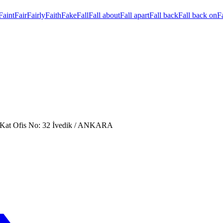
Faint
Fair
Fairly
Faith
Fake
Fall
Fall about
Fall apart
Fall back
Fall back on
Fa
. Kat Ofis No: 32 İvedik / ANKARA