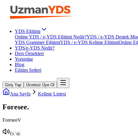
YDS Eğitimi
Online YDS / e-YDS Eğitimi Nedir?
YDS / e-YDS Destek Mod
YDS Grammer Eğitimi
YDS / e-YDS Kelime Eğitimi
Online Eğ
YDS/e-YDS Nedir?
Ders Örnekleri
Yorumlar
Blog
Eğitim Setleri
Giriş Yap
Ücretsiz Üye Ol
Ana Sayfa
Kelime Listesi
Foresee
.
Foresee
V
fɔːˈsiː