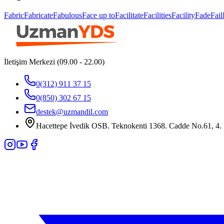
Fabric
Fabricate
Fabulous
Face up to
Facilitate
Facilities
Facility
Fade
Fail
İletişim Merkezi (09.00 - 22.00)
0(312) 911 37 15
0(850) 302 67 15
destek@uzmandil.com
Hacettepe İvedik OSB. Teknokenti 1368. Cadde No.61, 4