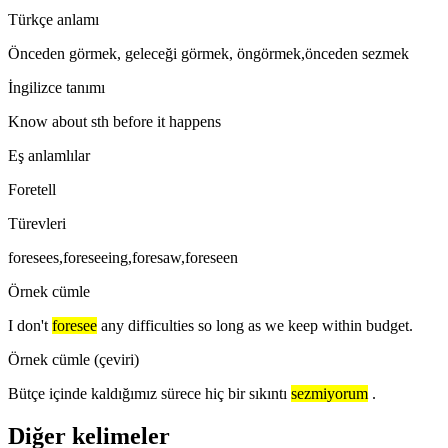
Türkçe anlamı
Önceden görmek, geleceği görmek, öngörmek,önceden sezmek
İngilizce tanımı
Know about sth before it happens
Eş anlamlılar
Foretell
Türevleri
foresees,foreseeing,foresaw,foreseen
Örnek cümle
I don't
foresee
any difficulties so long as we keep within budget.
Örnek cümle (çeviri)
Bütçe içinde kaldığımız sürece hiç bir sıkıntı
sezmiyorum
.
Diğer kelimeler