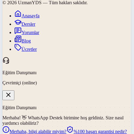
©
2026
UzmanYDS
— Tüm hakları saklıdır.
Anasayfa
Dersler
Yorumlar
Blog
Ücretler
Eğitim Danışmanı
Çevrimiçi (online)
Eğitim Danışmanı
Merhaba! 👋
WhatsApp Destek
birimine hoş geldiniz. Size nasıl
yardımcı olabiliriz?
Merhaba, bilgi alabilir miyim?
%100 başarı garantisi nedir?