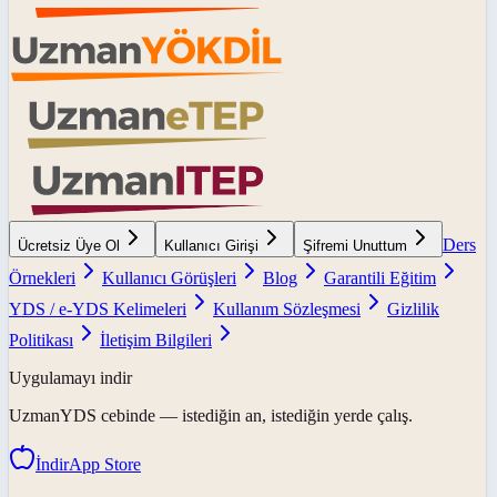
Ders
Ücretsiz Üye Ol
Kullanıcı Girişi
Şifremi Unuttum
Örnekleri
Kullanıcı Görüşleri
Blog
Garantili Eğitim
YDS / e-YDS Kelimeleri
Kullanım Sözleşmesi
Gizlilik
Politikası
İletişim Bilgileri
Uygulamayı indir
UzmanYDS
cebinde — istediğin an, istediğin yerde çalış.
İndir
App Store