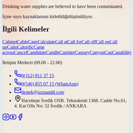
Drinking water supplies are believed to have been
contaminated
.
İçme suyu kaynaklarının
kirletildiği
düşünülüyor.
İlgili Kelimeler
Cabinet
Cable
Cage
Calculate
Call at
Call for
Call off
Call on
Call
up
Calm
Calorific
Came
across
Cancel
Candidate
Candle
Canister
Canopy
Canyon
Cap
Capability
İletişim Merkezi (09.00 - 22.00)
0(312) 911 37 15
0(546) 855 07 15
(WhatsApp)
destek@uzmandil.com
Hacettepe İvedik OSB. Teknokenti 1368. Cadde No.61,
4. Kat Ofis No: 32 İvedik / ANKARA