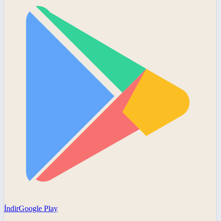
İndir
Google Play