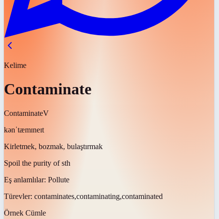
Kelime
Contaminate
Contaminate
V
kənˈtæmɪneɪt
Kirletmek, bozmak, bulaştırmak
Spoil the purity of sth
Eş anlamlılar:
Pollute
Türevler:
contaminates,contaminating,contaminated
Örnek Cümle