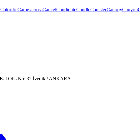
m
Calorific
Came across
Cancel
Candidate
Candle
Canister
Canopy
Canyon
. Kat Ofis No: 32 İvedik / ANKARA