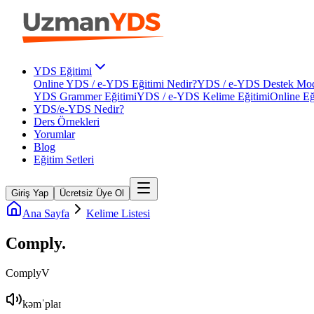
YDS Eğitimi
Online YDS / e-YDS Eğitimi Nedir?
YDS / e-YDS Destek Mod
YDS Grammer Eğitimi
YDS / e-YDS Kelime Eğitimi
Online Eğ
YDS/e-YDS Nedir?
Ders Örnekleri
Yorumlar
Blog
Eğitim Setleri
Giriş Yap
Ücretsiz Üye Ol
Ana Sayfa
Kelime Listesi
Comply
.
Comply
V
kəmˈplaɪ