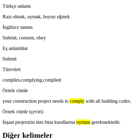
Türkçe anlamı
Razı olmak, uymak, boyun eğmek
İngilizce tanımı
Submit, consent, obey
Eş anlamlılar
Submit
Türevleri
complies,complying,complied
Örnek cümle
your construction project needs to
comply
with all building codes.
Örnek cümle (çeviri)
İnşaat projenizin tüm bina kurallarına
uyması
gerekmektedir.
Diğer kelimeler