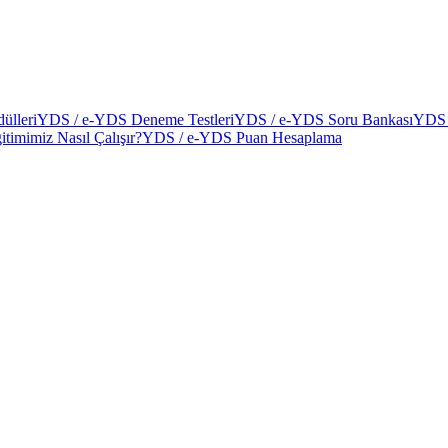
ülleri
YDS / e-YDS Deneme Testleri
YDS / e-YDS Soru Bankası
YDS 
itimimiz Nasıl Çalışır?
YDS / e-YDS Puan Hesaplama