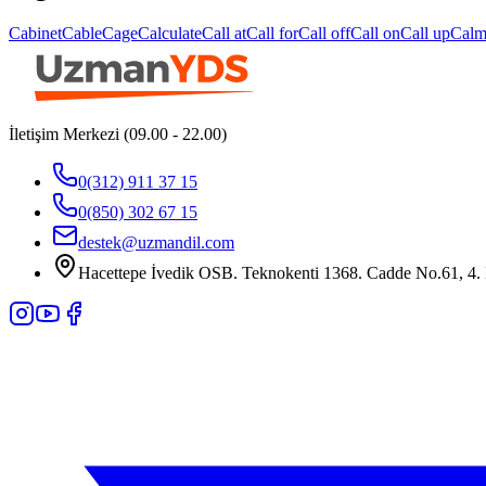
Cabinet
Cable
Cage
Calculate
Call at
Call for
Call off
Call on
Call up
Cal
İletişim Merkezi (09.00 - 22.00)
0(312) 911 37 15
0(850) 302 67 15
destek@uzmandil.com
Hacettepe İvedik OSB. Teknokenti 1368. Cadde No.61, 4