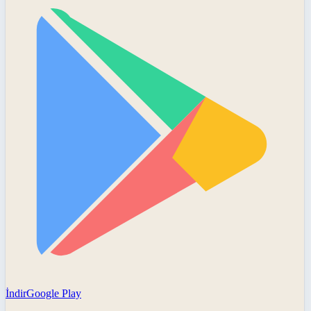
İndir
Google Play