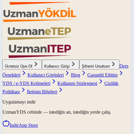
Ders
Ücretsiz Üye Ol
Kullanıcı Girişi
Şifremi Unuttum
Örnekleri
Kullanıcı Görüşleri
Blog
Garantili Eğitim
YDS / e-YDS Kelimeleri
Kullanım Sözleşmesi
Gizlilik
Politikası
İletişim Bilgileri
Uygulamayı indir
UzmanYDS
cebinde — istediğin an, istediğin yerde çalış.
İndir
App Store