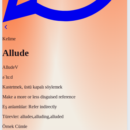
Kelime
Allude
Allude
V
əˈluːd
Kastetmek, üstü kapalı söylemek
Make a more or less disguised reference
Eş anlamlılar:
Refer indirectly
Türevler:
alludes,alluding,alluded
Örnek Cümle