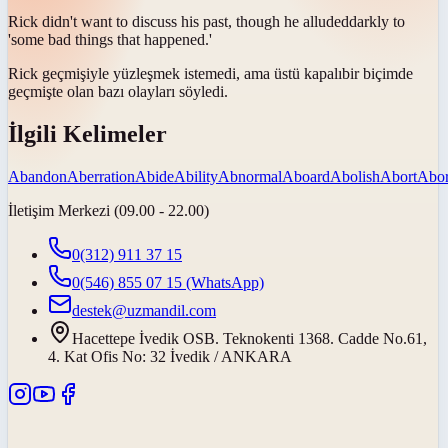
Rick didn't want to discuss his past, though he
alluded
darkly to
'some bad things that happened.'
Rick geçmişiyle yüzleşmek istemedi, ama
üstü kapalı
bir biçimde
geçmişte olan bazı olayları söyledi.
İlgili Kelimeler
Abandon
Aberration
Abide
Ability
Abnormal
Aboard
Abolish
Abort
Abor
İletişim Merkezi (09.00 - 22.00)
0(312) 911 37 15
0(546) 855 07 15
(WhatsApp)
destek@uzmandil.com
Hacettepe İvedik OSB. Teknokenti 1368. Cadde No.61,
4. Kat Ofis No: 32 İvedik / ANKARA