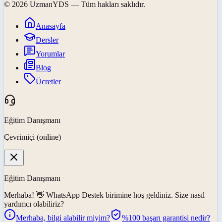
©
2026
UzmanYDS
— Tüm hakları saklıdır.
Anasayfa
Dersler
Yorumlar
Blog
Ücretler
Eğitim Danışmanı
Çevrimiçi (online)
Eğitim Danışmanı
Merhaba! 👋
WhatsApp Destek
birimine hoş geldiniz. Size nasıl
yardımcı olabiliriz?
Merhaba, bilgi alabilir miyim?
%100 başarı garantisi nedir?