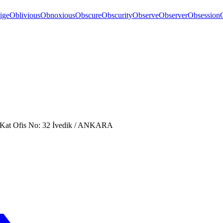
ige
Oblivious
Obnoxious
Obscure
Obscurity
Observe
Observer
Obsession
. Kat Ofis No: 32 İvedik / ANKARA