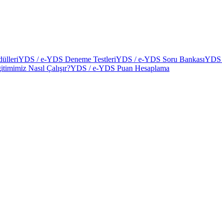
ülleri
YDS / e-YDS Deneme Testleri
YDS / e-YDS Soru Bankası
YDS 
itimimiz Nasıl Çalışır?
YDS / e-YDS Puan Hesaplama