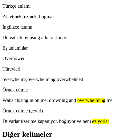
Türkçe anlamı
Alt etmek, ezmek, boğmak
İngilizce tanımı
Defeat sth by using a lot of force
Eş anlamlılar
Overpower
Türevleri
overwhelms,overwhelming,overwhelmed
Örnek cümle
Walls closing in on me, drowning and
overwhelming
me.
Örnek cümle (çeviri)
Duvarlar üzerime kapanıyor, boğuyor ve beni
eziyorlar
.
Diğer kelimeler