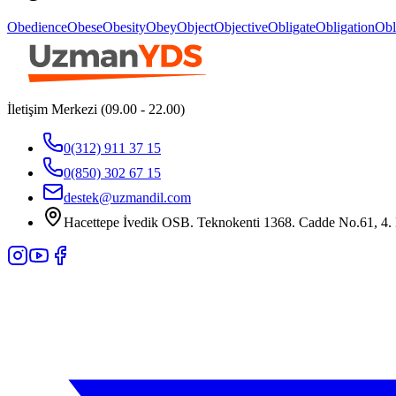
Obedience
Obese
Obesity
Obey
Object
Objective
Obligate
Obligation
Obl
İletişim Merkezi (09.00 - 22.00)
0(312) 911 37 15
0(850) 302 67 15
destek@uzmandil.com
Hacettepe İvedik OSB. Teknokenti 1368. Cadde No.61, 4