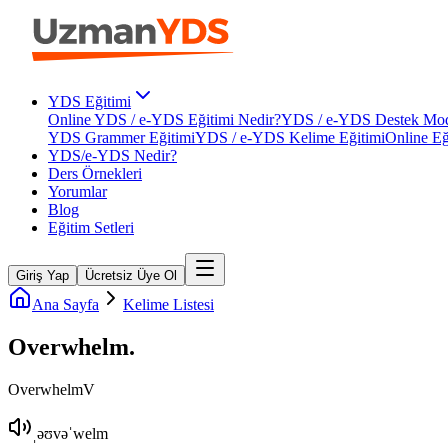
YDS Eğitimi
Online YDS / e-YDS Eğitimi Nedir?
YDS / e-YDS Destek Mod
YDS Grammer Eğitimi
YDS / e-YDS Kelime Eğitimi
Online Eğ
YDS/e-YDS Nedir?
Ders Örnekleri
Yorumlar
Blog
Eğitim Setleri
Giriş Yap
Ücretsiz Üye Ol
Ana Sayfa
Kelime Listesi
Overwhelm
.
Overwhelm
V
ˌəʊvəˈwelm