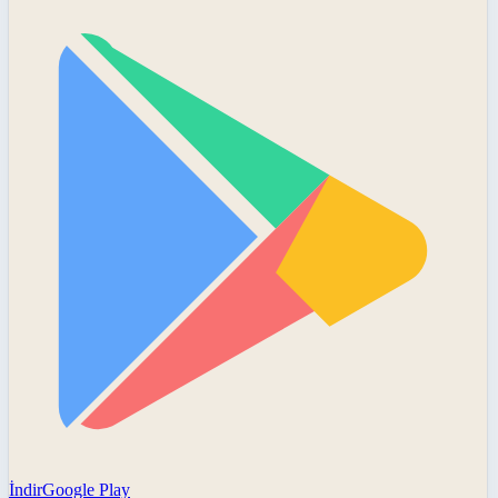
İndir
Google Play