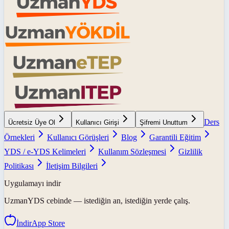
Ders
Ücretsiz Üye Ol
Kullanıcı Girişi
Şifremi Unuttum
Örnekleri
Kullanıcı Görüşleri
Blog
Garantili Eğitim
YDS / e-YDS Kelimeleri
Kullanım Sözleşmesi
Gizlilik
Politikası
İletişim Bilgileri
Uygulamayı indir
UzmanYDS
cebinde — istediğin an, istediğin yerde çalış.
İndir
App Store