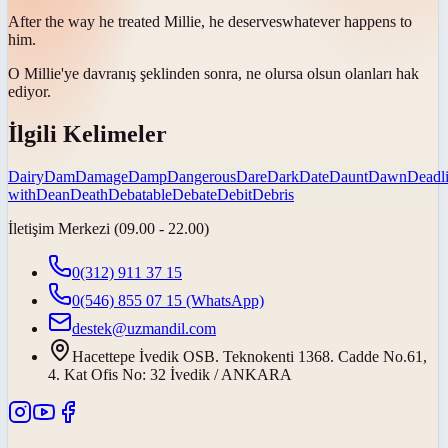
After the way he treated Millie, he
deserves
whatever happens to
him.
O Millie'ye davranış şeklinden sonra, ne olursa olsun olanları
hak
ediyor
.
İlgili Kelimeler
Dairy
Dam
Damage
Damp
Dangerous
Dare
Dark
Date
Daunt
Dawn
Deadl
with
Dean
Death
Debatable
Debate
Debit
Debris
İletişim Merkezi (09.00 - 22.00)
0(312) 911 37 15
0(546) 855 07 15
(WhatsApp)
destek@uzmandil.com
Hacettepe İvedik OSB. Teknokenti 1368. Cadde No.61,
4. Kat Ofis No: 32 İvedik / ANKARA