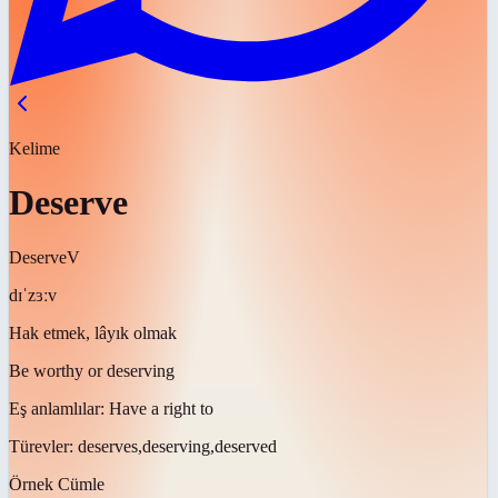
Kelime
Deserve
Deserve
V
dɪˈzɜːv
Hak etmek, lâyık olmak
Be worthy or deserving
Eş anlamlılar:
Have a right to
Türevler:
deserves,deserving,deserved
Örnek Cümle