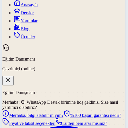
Anasayfa
Dersler
Yorumlar
Blog
Ücretler
Eğitim Danışmanı
Çevrimiçi (online)
Eğitim Danışmanı
Merhaba! 👋
WhatsApp Destek
birimine hoş geldiniz. Size nasıl
yardımcı olabiliriz?
Merhaba, bilgi alabilir miyim?
%100 başarı garantisi nedir?
Fiyat ve taksit seçenekleri
Lütfen beni arar mısınız?