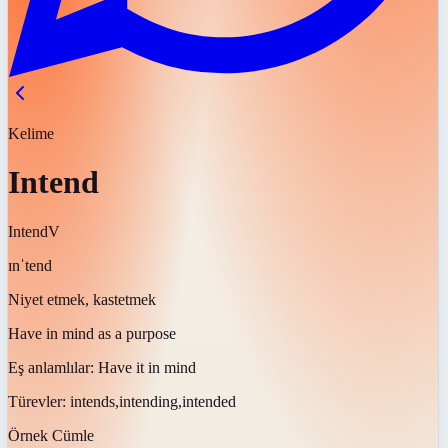
Kelime
Intend
Intend
V
ɪnˈtend
Niyet etmek, kastetmek
Have in mind as a purpose
Eş anlamlılar:
Have it in mind
Türevler:
intends,intending,intended
Örnek Cümle