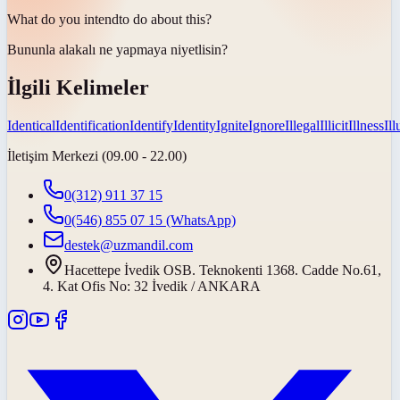
What do you
intend
to do about this?
Bununla alakalı ne yapmaya
niyetlisin
?
İlgili Kelimeler
Identical
Identification
Identify
Identity
Ignite
Ignore
Illegal
Illicit
Illness
Il
İletişim Merkezi (09.00 - 22.00)
0(312) 911 37 15
0(546) 855 07 15
(WhatsApp)
destek@uzmandil.com
Hacettepe İvedik OSB. Teknokenti 1368. Cadde No.61,
4. Kat Ofis No: 32 İvedik / ANKARA