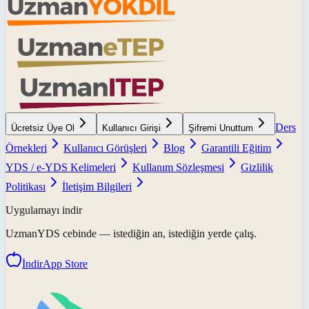
Ders
Ücretsiz Üye Ol
Kullanıcı Girişi
Şifremi Unuttum
Örnekleri
Kullanıcı Görüşleri
Blog
Garantili Eğitim
YDS / e-YDS Kelimeleri
Kullanım Sözleşmesi
Gizlilik
Politikası
İletişim Bilgileri
Uygulamayı indir
UzmanYDS
cebinde — istediğin an, istediğin yerde çalış.
İndir
App Store